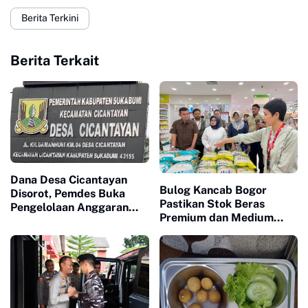
Berita Terkini
Berita Terkait
Dana Desa Cicantayan
Bulog Kancab Bogor
Disorot, Pemdes Buka
Pastikan Stok Beras
Pengelolaan Anggaran
Premium dan Medium
dan Siap Diaudit
Aman, Masyarakat
Diminta Tak Panik