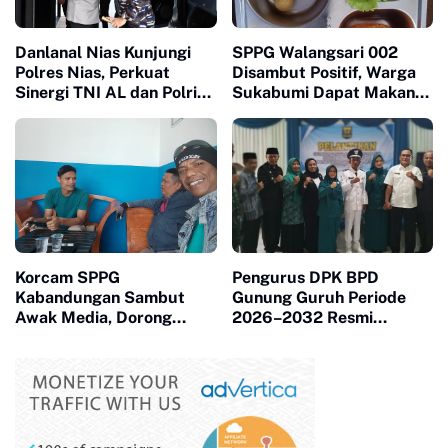
Danlanal Nias Kunjungi
SPPG Walangsari 002
Polres Nias, Perkuat
Disambut Positif, Warga
Sinergi TNI AL dan Polri
Sukabumi Dapat Makan
Jaga Kamtibmas
Bergizi Gratis
Korcam SPPG
Pengurus DPK BPD
Kabandungan Sambut
Gunung Guruh Periode
Awak Media, Dorong
2026–2032 Resmi
Transparansi Program Gizi
Dilantik, Dorong Sinergi
Pemerintahan Desa