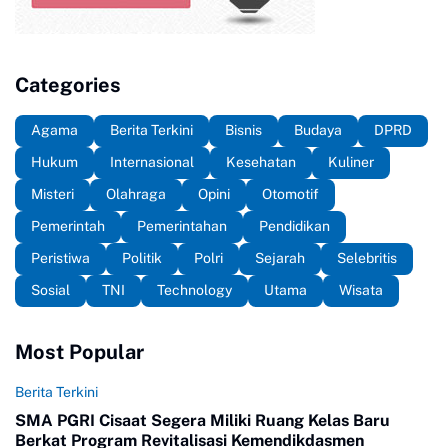
Categories
Agama
Berita Terkini
Bisnis
Budaya
DPRD
Hukum
Internasional
Kesehatan
Kuliner
Misteri
Olahraga
Opini
Otomotif
Pemerintah
Pemerintahan
Pendidikan
Peristiwa
Politik
Polri
Sejarah
Selebritis
Sosial
TNI
Technology
Utama
Wisata
Most Popular
Berita Terkini
SMA PGRI Cisaat Segera Miliki Ruang Kelas Baru
Berkat Program Revitalisasi Kemendikdasmen