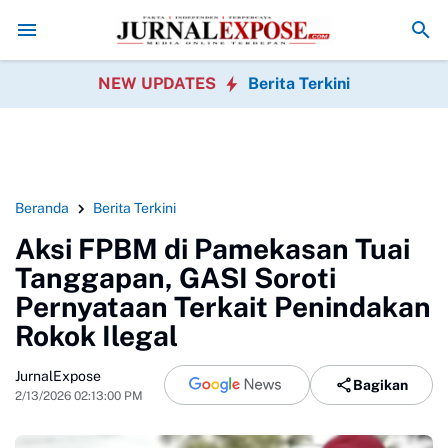
im SAR Gabungan Evakuasi 2 Jenazah
SPPG Walangsari 002 Disambut Po
NEW UPDATES
Berita Terkini
Beranda
Berita Terkini
Aksi FPBM di Pamekasan Tuai
Tanggapan, GASI Soroti
Pernyataan Terkait Penindakan
Rokok Ilegal
JurnalExpose
Bagikan
2/13/2026 02:13:00 PM