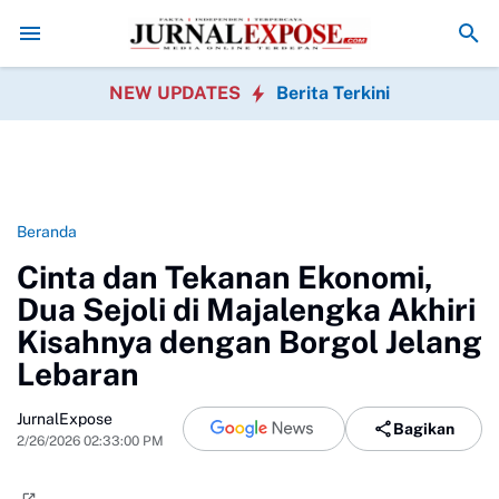
Ziarah Nasional Peringati HUT Ke-40
Aktivis Desak Polda Banten Usu
NEW UPDATES
Berita Terkini
Beranda
Cinta dan Tekanan Ekonomi,
Dua Sejoli di Majalengka Akhiri
Kisahnya dengan Borgol Jelang
Lebaran
JurnalExpose
Bagikan
2/26/2026 02:33:00 PM