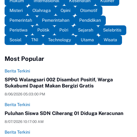
Hukum
Internasional
Kesehatan
Kuliner
Misteri
Olahraga
Opini
Otomotif
Pemerintah
Pemerintahan
Pendidikan
Peristiwa
Politik
Polri
Sejarah
Selebritis
Sosial
TNI
Technology
Utama
Wisata
Most Popular
Berita Terkini
SPPG Walangsari 002 Disambut Positif, Warga
Sukabumi Dapat Makan Bergizi Gratis
8/06/2026 05:03:00 PM
Berita Terkini
Puluhan Siswa SDN Ciherang 01 Diduga Keracunan
8/07/2026 10:17:00 AM
Berita Terkini