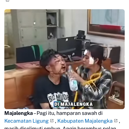
Majalengka
– Pagi itu, hamparan sawah di
Kecamatan Ligung
,
Kabupaten Majalengka
,
masih diselimuti embun. Angin berembus pelan,