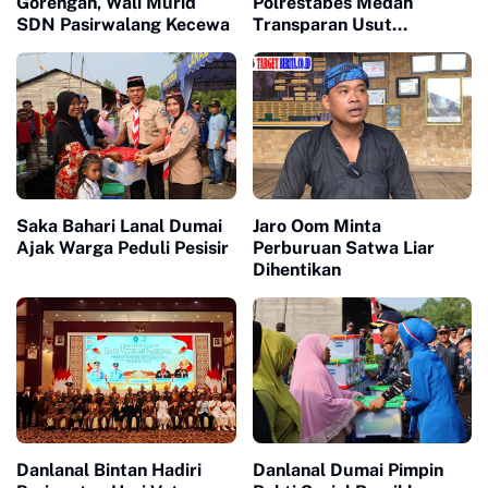
Gorengan, Wali Murid
Polrestabes Medan
SDN Pasirwalang Kecewa
Transparan Usut
Kematian Winda
Saka Bahari Lanal Dumai
Jaro Oom Minta
Ajak Warga Peduli Pesisir
Perburuan Satwa Liar
Dihentikan
Danlanal Bintan Hadiri
Danlanal Dumai Pimpin