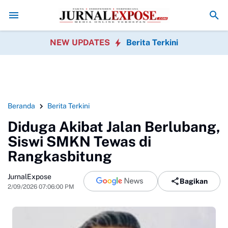
an Media
King Naga Pertanyakan Penanganan Perkara Uun oleh Polisi
J
NEW UPDATES
Berita Terkini
Beranda
Berita Terkini
Diduga Akibat Jalan Berlubang,
Siswi SMKN Tewas di
Rangkasbitung
JurnalExpose
Bagikan
2/09/2026 07:06:00 PM