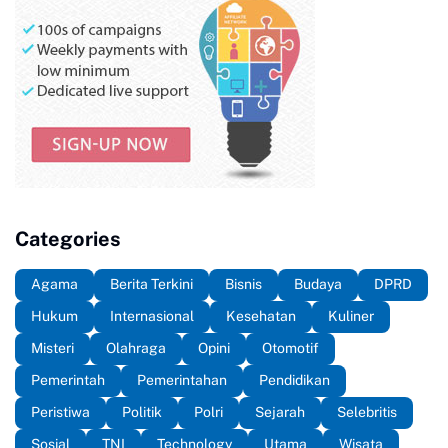
Categories
Agama
Berita Terkini
Bisnis
Budaya
DPRD
Hukum
Internasional
Kesehatan
Kuliner
Misteri
Olahraga
Opini
Otomotif
Pemerintah
Pemerintahan
Pendidikan
Peristiwa
Politik
Polri
Sejarah
Selebritis
Sosial
TNI
Technology
Utama
Wisata