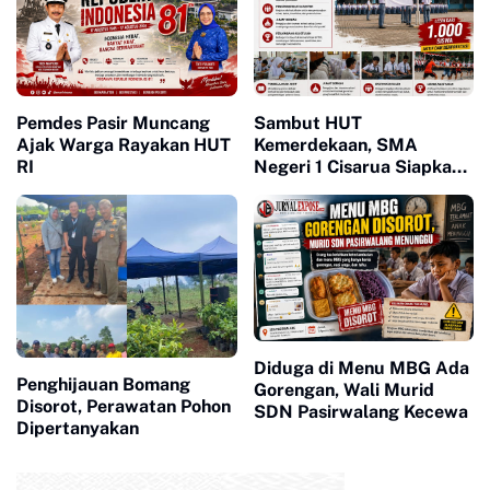
Pemdes Pasir Muncang
Sambut HUT
Ajak Warga Rayakan HUT
Kemerdekaan, SMA
RI
Negeri 1 Cisarua Siapkan
Beragam Kegiatan untuk
Siswa
Diduga di Menu MBG Ada
Penghijauan Bomang
Gorengan, Wali Murid
Disorot, Perawatan Pohon
SDN Pasirwalang Kecewa
Dipertanyakan