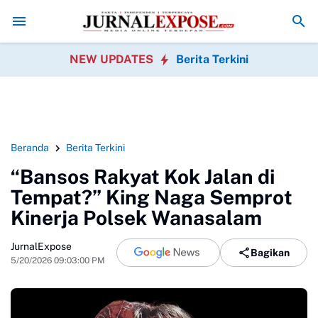
an Satwa Liar Dihentikan
Pegawai Kecamatan Caringin Gelar Khitanan
NEW UPDATES
Berita Terkini
Beranda
Berita Terkini
“Bansos Rakyat Kok Jalan di
Tempat?” King Naga Semprot
Kinerja Polsek Wanasalam
JurnalExpose
Bagikan
5/20/2026 09:03:00 PM