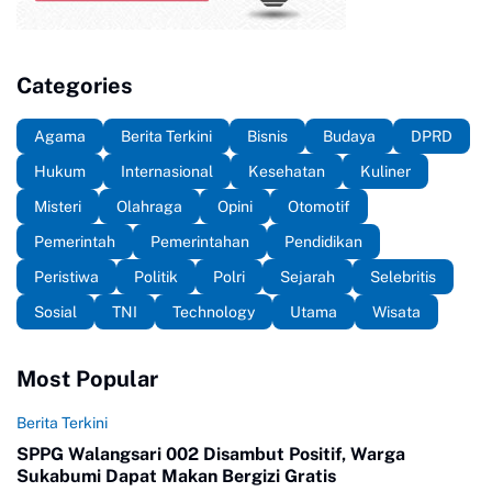
Categories
Agama
Berita Terkini
Bisnis
Budaya
DPRD
Hukum
Internasional
Kesehatan
Kuliner
Misteri
Olahraga
Opini
Otomotif
Pemerintah
Pemerintahan
Pendidikan
Peristiwa
Politik
Polri
Sejarah
Selebritis
Sosial
TNI
Technology
Utama
Wisata
Most Popular
Berita Terkini
SPPG Walangsari 002 Disambut Positif, Warga
Sukabumi Dapat Makan Bergizi Gratis