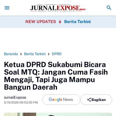
walang
PPAL Gelar Ziarah Nasional Peringati HUT Ke-40
Aktivis Desak
NEW UPDATES
Berita Terkini
Beranda
Berita Terkini
DPRD
Ketua DPRD Sukabumi Bicara
Soal MTQ: Jangan Cuma Fasih
Mengaji, Tapi Juga Mampu
Bangun Daerah
JurnalExpose
Bagikan
5/19/2026 09:52:00 PM