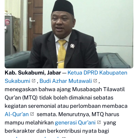
Kab. Sukabumi, Jabar
—
Ketua DPRD Kabupaten
Sukabumi
,
Budi Azhar Mutawali
,
menegaskan bahwa ajang Musabaqah Tilawatil
Qur’an (MTQ) tidak boleh dimaknai sebatas
kegiatan seremonial atau perlombaan membaca
Al-Qur’an
semata. Menurutnya, MTQ harus
mampu melahirkan
generasi Qur’ani
yang
berkarakter dan berkontribusi nyata bagi