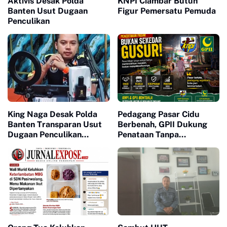
Aktivis Desak Polda
KNPI Ciambar Butuh
Banten Usut Dugaan
Figur Pemersatu Pemuda
Penculikan
King Naga Desak Polda
Pedagang Pasar Cidu
Banten Transparan Usut
Berbenah, GPII Dukung
Dugaan Penculikan
Penataan Tanpa
Aktivis Lebak
Penggusuran