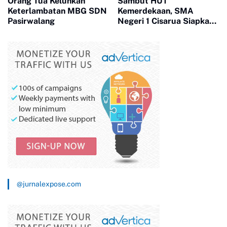
Orang Tua Keluhkan
Sambut HUT
Keterlambatan MBG SDN
Kemerdekaan, SMA
Pasirwalang
Negeri 1 Cisarua Siapkan
Beragam Kegiatan untuk
Siswa
@jurnalexpose.com