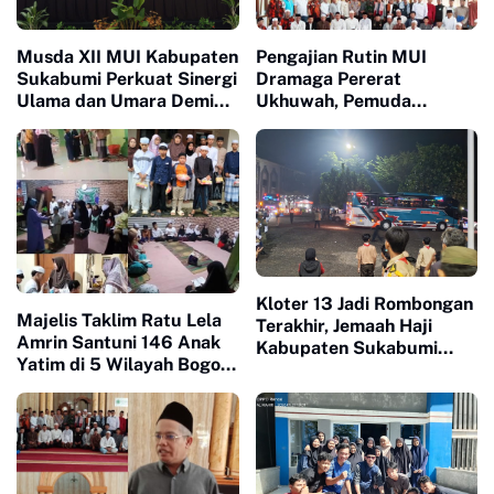
Musda XII MUI Kabupaten
Pengajian Rutin MUI
Sukabumi Perkuat Sinergi
Dramaga Pererat
Ulama dan Umara Demi
Ukhuwah, Pemuda
Pelayanan Umat
Pancasila Salurkan
Bantuan 100 Sak Semen
Kloter 13 Jadi Rombongan
Majelis Taklim Ratu Lela
Terakhir, Jemaah Haji
Amrin Santuni 146 Anak
Kabupaten Sukabumi
Yatim di 5 Wilayah Bogor,
Tiba di Tanah Air dengan
Semarakkan 10 Muharram
Penuh Haru dan Syukur
Penuh Keberkahan