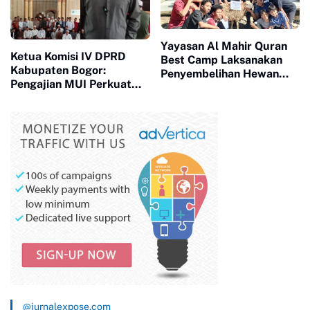
Yayasan Al Mahir Quran
Ketua Komisi IV DPRD
Best Camp Laksanakan
Kabupaten Bogor:
Penyembelihan Hewan
Pengajian MUI Perkuat
Qurban Idul Adha 1447 H
Akhlak Generasi dan
Bentengi Masyarakat dari
Penyimpangan Sosial
@jurnalexpose.com