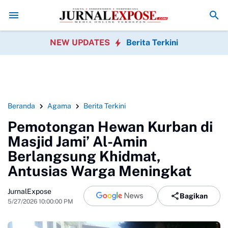
Media
King Naga Pertanyakan Penanganan Perkara Uun oleh Polisi
Jar
NEW UPDATES
Berita Terkini
Beranda
Agama
Berita Terkini
Pemotongan Hewan Kurban di
Masjid Jami’ Al-Amin
Berlangsung Khidmat,
Antusias Warga Meningkat
JurnalExpose
Bagikan
5/27/2026 10:00:00 PM