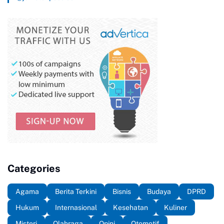
Categories
Agama
Berita Terkini
Bisnis
Budaya
DPRD
Hukum
Internasional
Kesehatan
Kuliner
Misteri
Olahraga
Opini
Otomotif