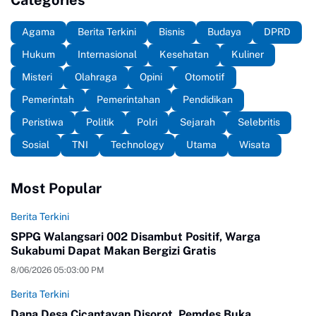
Agama
Berita Terkini
Bisnis
Budaya
DPRD
Hukum
Internasional
Kesehatan
Kuliner
Misteri
Olahraga
Opini
Otomotif
Pemerintah
Pemerintahan
Pendidikan
Peristiwa
Politik
Polri
Sejarah
Selebritis
Sosial
TNI
Technology
Utama
Wisata
Most Popular
Berita Terkini
SPPG Walangsari 002 Disambut Positif, Warga
Sukabumi Dapat Makan Bergizi Gratis
8/06/2026 05:03:00 PM
Berita Terkini
Dana Desa Cicantayan Disorot, Pemdes Buka