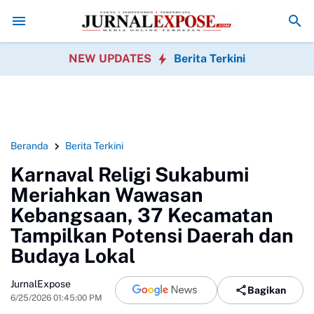
tayan Disorot, Pemdes Buka Pengelolaan Anggaran dan Siap Diaudit
K
NEW UPDATES
Berita Terkini
Beranda
Berita Terkini
Karnaval Religi Sukabumi
Meriahkan Wawasan
Kebangsaan, 37 Kecamatan
Tampilkan Potensi Daerah dan
Budaya Lokal
JurnalExpose
Bagikan
6/25/2026 01:45:00 PM