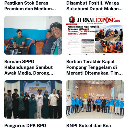
Pastikan Stok Beras
Disambut Positif, Warga
Premium dan Medium
Sukabumi Dapat Makan
Aman, Masyarakat
Bergizi Gratis
Diminta Tak Panik
Korcam SPPG
Korban Terakhir Kapal
Kabandungan Sambut
Pompong Tenggelam di
Awak Media, Dorong
Meranti Ditemukan, Tim
Transparansi Program Gizi
SAR Gabungan Evakuasi 2
Jenazah
Pengurus DPK BPD
KNPI Sulsel dan Bea