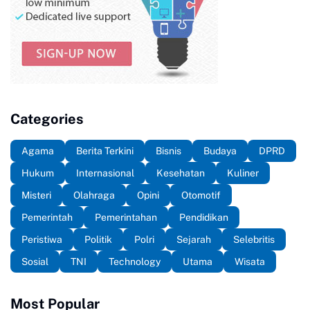
Categories
Agama
Berita Terkini
Bisnis
Budaya
DPRD
Hukum
Internasional
Kesehatan
Kuliner
Misteri
Olahraga
Opini
Otomotif
Pemerintah
Pemerintahan
Pendidikan
Peristiwa
Politik
Polri
Sejarah
Selebritis
Sosial
TNI
Technology
Utama
Wisata
Most Popular