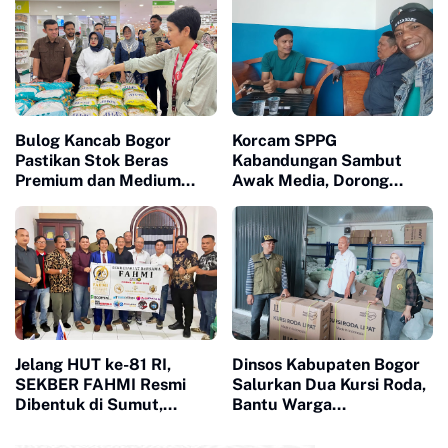
Bulog Kancab Bogor
Korcam SPPG
Pastikan Stok Beras
Kabandungan Sambut
Premium dan Medium
Awak Media, Dorong
Aman, Masyarakat
Transparansi Program Gizi
Diminta Tak Panik
Jelang HUT ke-81 RI,
Dinsos Kabupaten Bogor
SEKBER FAHMI Resmi
Salurkan Dua Kursi Roda,
Dibentuk di Sumut,
Bantu Warga
Perkuat Sinergi Hukum
Megamendung dan
dan Media
Ciomas