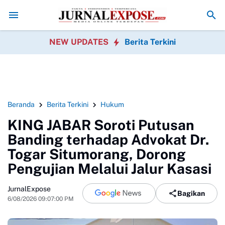
olres Nias, Perkuat Sinergi TNI AL dan Polri Jaga Kamtibmas
KNPI Sul
NEW UPDATES
Berita Terkini
Beranda
Berita Terkini
Hukum
KING JABAR Soroti Putusan
Banding terhadap Advokat Dr.
Togar Situmorang, Dorong
Pengujian Melalui Jalur Kasasi
JurnalExpose
Bagikan
6/08/2026 09:07:00 PM