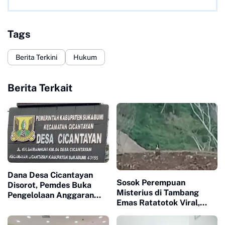
Tags
Berita Terkini
Hukum
Berita Terkait
Dana Desa Cicantayan
Sosok Perempuan
Disorot, Pemdes Buka
Misterius di Tambang
Pengelolaan Anggaran
Emas Ratatotok Viral,
dan Siap Diaudit
Benarkah Hantu atau
Warga Biasa?