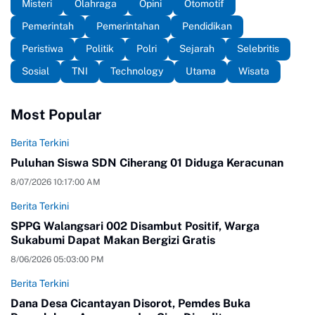
Misteri
Olahraga
Opini
Otomotif
Pemerintah
Pemerintahan
Pendidikan
Peristiwa
Politik
Polri
Sejarah
Selebritis
Sosial
TNI
Technology
Utama
Wisata
Most Popular
Berita Terkini
Puluhan Siswa SDN Ciherang 01 Diduga Keracunan
8/07/2026 10:17:00 AM
Berita Terkini
SPPG Walangsari 002 Disambut Positif, Warga
Sukabumi Dapat Makan Bergizi Gratis
8/06/2026 05:03:00 PM
Berita Terkini
Dana Desa Cicantayan Disorot, Pemdes Buka