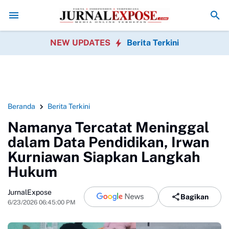
 Rayakan HUT RI
Diduga di Menu MBG Ada Gorengan, Wali Murid SDN 
NEW UPDATES
Berita Terkini
Beranda
Berita Terkini
Namanya Tercatat Meninggal
dalam Data Pendidikan, Irwan
Kurniawan Siapkan Langkah
Hukum
JurnalExpose
Bagikan
6/23/2026 06:45:00 PM