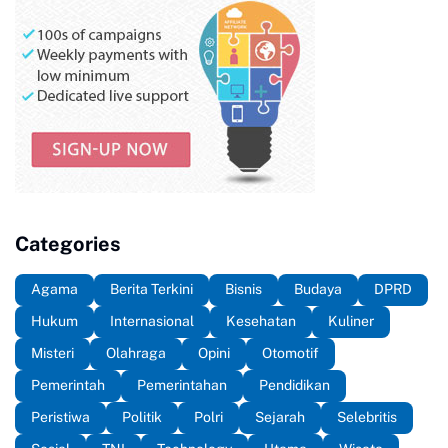
Categories
Agama
Berita Terkini
Bisnis
Budaya
DPRD
Hukum
Internasional
Kesehatan
Kuliner
Misteri
Olahraga
Opini
Otomotif
Pemerintah
Pemerintahan
Pendidikan
Peristiwa
Politik
Polri
Sejarah
Selebritis