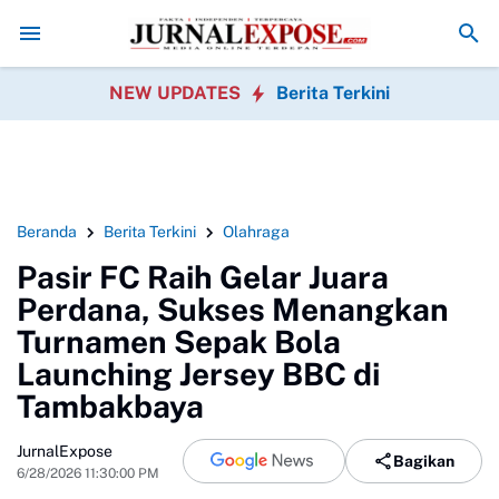
an Media
King Naga Pertanyakan Penanganan Perkara Uun oleh Polisi
NEW UPDATES
Berita Terkini
Beranda
Berita Terkini
Olahraga
Pasir FC Raih Gelar Juara
Perdana, Sukses Menangkan
Turnamen Sepak Bola
Launching Jersey BBC di
Tambakbaya
JurnalExpose
Bagikan
6/28/2026 11:30:00 PM