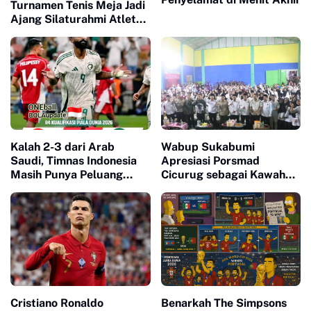
Turnamen Tenis Meja Jadi
Ajang Silaturahmi Atlet
Sukabumi
Kalah 2-3 dari Arab
Wabup Sukabumi
Saudi, Timnas Indonesia
Apresiasi Porsmad
Masih Punya Peluang
Cicurug sebagai Kawah
Lolos ke Piala Dunia 2026
Candradimuka Generasi
Madrasah Unggul
Cristiano Ronaldo
Benarkah The Simpsons