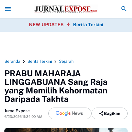
olrestabes Medan Transparan Usut Kematian Winda
Forwatu Banten
NEW UPDATES
Berita Terkini
Beranda
Berita Terkini
Sejarah
PRABU MAHARAJA
LINGGABUANA Sang Raja
yang Memilih Kehormatan
Daripada Takhta
JurnalExpose
Bagikan
6/23/2026 11:24:00 AM