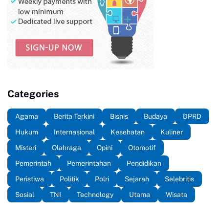
Categories
Agama
Berita Terkini
Bisnis
Budaya
DPRD
Hukum
Internasional
Kesehatan
Kuliner
Misteri
Olahraga
Opini
Otomotif
Pemerintah
Pemerintahan
Pendidikan
Peristiwa
Politik
Polri
Sejarah
Selebritis
Sosial
TNI
Technology
Utama
Wisata