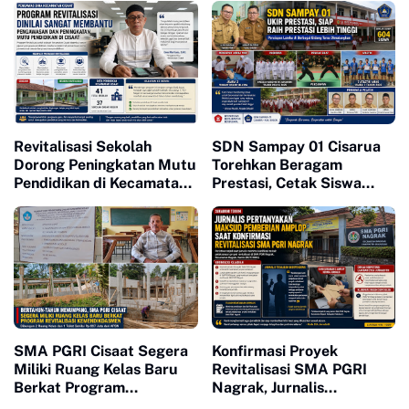
Kompetensi Pendidik
Pendidikan
Revitalisasi Sekolah
SDN Sampay 01 Cisarua
Dorong Peningkatan Mutu
Torehkan Beragam
Pendidikan di Kecamatan
Prestasi, Cetak Siswa
Cisaat
Berkarakter dan Siap
Bersaing
SMA PGRI Cisaat Segera
Konfirmasi Proyek
Miliki Ruang Kelas Baru
Revitalisasi SMA PGRI
Berkat Program
Nagrak, Jurnalis
Revitalisasi
Pertanyakan Pemberian