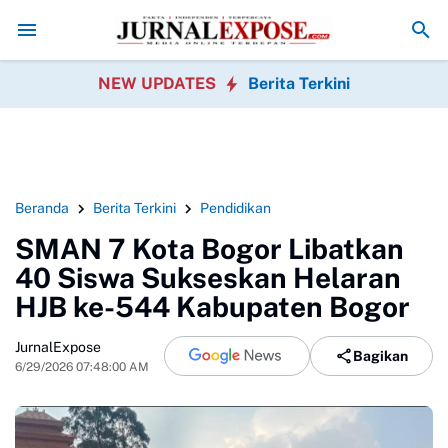
bang Gotong Royong Sambut HUT Ke-81 Republik Indonesia
Pedagang
NEW UPDATES
Berita Terkini
Beranda
Berita Terkini
Pendidikan
SMAN 7 Kota Bogor Libatkan
40 Siswa Sukseskan Helaran
HJB ke-544 Kabupaten Bogor
JurnalExpose
Bagikan
6/29/2026 07:48:00 AM