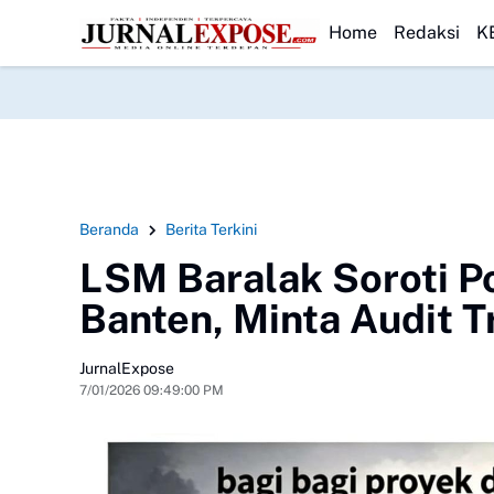
 Wali Murid SDN Pasirwalang Kecewa
HEADLINE
SEKBER FAHMI Desak Polrestab
Home
Redaksi
K
Beranda
Berita Terkini
LSM Baralak Soroti P
Banten, Minta Audit 
JurnalExpose
7/01/2026 09:49:00 PM