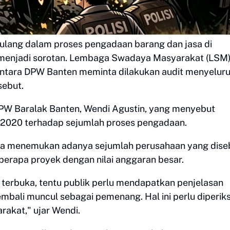
lang dalam proses pengadaan barang dan jasa di
n menjadi sorotan. Lembaga Swadaya Masyarakat (LSM
antara DPW Banten meminta dilakukan audit menyelur
sebut.
PW Baralak Banten, Wendi Agustin, yang menyebut
 2020 terhadap sejumlah proses pengadaan.
ya menemukan adanya sejumlah perusahaan yang dise
rapa proyek dengan nilai anggaran besar.
n terbuka, tentu publik perlu mendapatkan penjelasan
ali muncul sebagai pemenang. Hal ini perlu diperik
rakat," ujar Wendi.