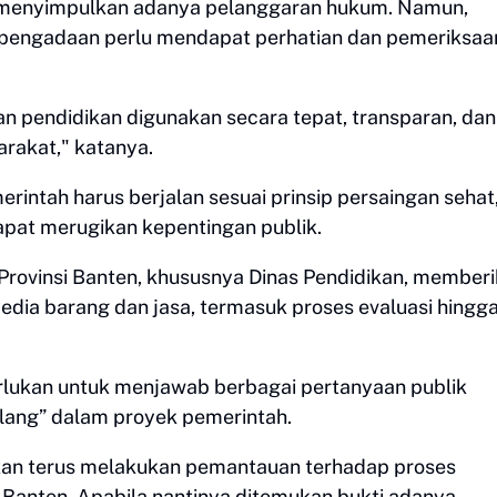
ng menyimpulkan adanya pelanggaran hukum. Namun,
s pengadaan perlu mendapat perhatian dan pemeriksaan
n pendidikan digunakan secara tepat, transparan, dan
rakat," katanya.
rintah harus berjalan sesuai prinsip persaingan sehat
apat merugikan kepentingan publik.
rovinsi Banten, khususnya Dinas Pendidikan, member
edia barang dan jasa, termasuk proses evaluasi hingg
erlukan untuk menjawab berbagai pertanyaan publik
ang” dalam proyek pemerintah.
kan terus melakukan pemantauan terhadap proses
 Banten. Apabila nantinya ditemukan bukti adanya