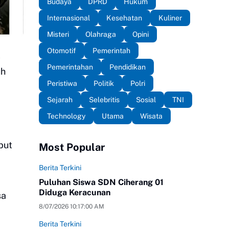
Budaya
DPRD
Hukum
Internasional
Kesehatan
Kuliner
Misteri
Olahraga
Opini
Otomotif
Pemerintah
)
Pemerintahan
Pendidikan
uh
Peristiwa
Politik
Polri
Sejarah
Selebritis
Sosial
TNI
Technology
Utama
Wisata
but
Most Popular
Berita Terkini
Puluhan Siswa SDN Ciherang 01
Diduga Keracunan
sa
8/07/2026 10:17:00 AM
Berita Terkini