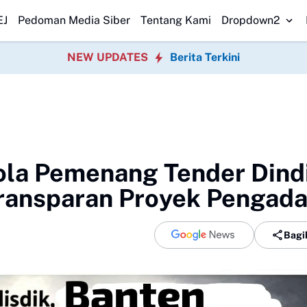
es Medan Transparan Usut Kematian Winda
Forwatu Banten Soroti 
EJ
Pedoman Media Siber
Tentang Kami
Dropdown2
NEW UPDATES
Berita Terkini
ola Pemenang Tender Dind
Transparan Proyek Pengad
Bagi