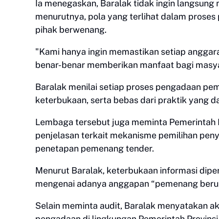
Ia menegaskan, Baralak tidak ingin langsu
menurutnya, pola yang terlihat dalam prose
pihak berwenang.
"Kami hanya ingin memastikan setiap anggara
benar-benar memberikan manfaat bagi masya
Baralak menilai setiap proses pengadaan peme
keterbukaan, serta bebas dari praktik yang d
Lembaga tersebut juga meminta Pemerintah P
penjelasan terkait mekanisme pemilihan peny
penetapan pemenang tender.
Menurut Baralak, keterbukaan informasi dip
mengenai adanya anggapan “pemenang berul
Selain meminta audit, Baralak menyatakan a
pengadaan di lingkungan Pemerintah Provinsi