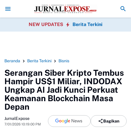
iduga di Menu MBG Ada Gorengan, Wali Murid SDN Pasirwalang Kece
NEW UPDATES
Berita Terkini
Beranda
Berita Terkini
Bisnis
Serangan Siber Kripto Tembus
Hampir US$1 Miliar, INDODAX
Ungkap AI Jadi Kunci Perkuat
Keamanan Blockchain Masa
Depan
JurnalExpose
Bagikan
7/01/2026 10:19:00 PM