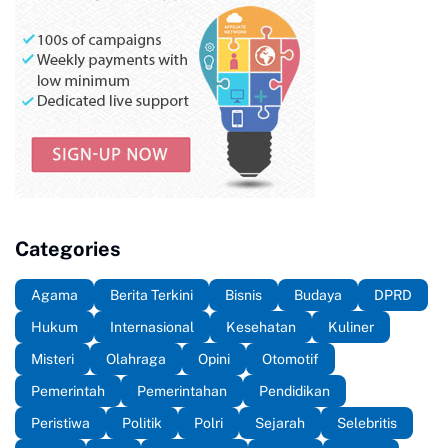
Categories
Agama
Berita Terkini
Bisnis
Budaya
DPRD
Hukum
Internasional
Kesehatan
Kuliner
Misteri
Olahraga
Opini
Otomotif
Pemerintah
Pemerintahan
Pendidikan
Peristiwa
Politik
Polri
Sejarah
Selebritis