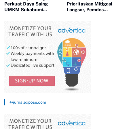
Perkuat Daya Saing
Prioritaskan Mitigasi
UMKM Sukabumi
Longsor, Pemdes
Berkembang
Neglasari Bangun TPT
Lindungi Permukiman
Warga
@jurnalexpose.com