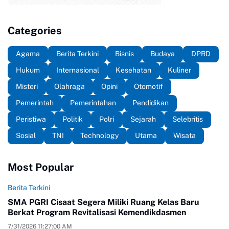
Categories
Agama
Berita Terkini
Bisnis
Budaya
DPRD
Hukum
Internasional
Kesehatan
Kuliner
Misteri
Olahraga
Opini
Otomotif
Pemerintah
Pemerintahan
Pendidikan
Peristiwa
Politik
Polri
Sejarah
Selebritis
Sosial
TNI
Technology
Utama
Wisata
Most Popular
Berita Terkini
SMA PGRI Cisaat Segera Miliki Ruang Kelas Baru
Berkat Program Revitalisasi Kemendikdasmen
7/31/2026 11:27:00 AM