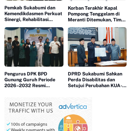
Pemkab Sukabumi dan
Korban Terakhir Kapal
Kemendikdasmen Perkuat
Pompong Tenggelam di
Sinergi, Rehabilitasi
Meranti Ditemukan, Tim
Sekolah Capai 174 Unit
SAR Gabungan Evakuasi 2
Jenazah
Pengurus DPK BPD
DPRD Sukabumi Sahkan
Gunung Guruh Periode
Perda Disabilitas dan
2026–2032 Resmi
Setujui Perubahan KUA-
Dilantik, Dorong Sinergi
PPAS 2026
Pemerintahan Desa