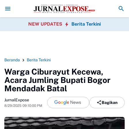
n, Tim SAR Gabungan Evakuasi 2 Jenazah
SPPG Walangsari 002 Disambu
NEW UPDATES
Berita Terkini
Beranda
Berita Terkini
Warga Ciburayut Kecewa,
Acara Jumling Bupati Bogor
Mendadak Batal
JurnalExpose
Bagikan
8/29/2025 09:10:00 PM