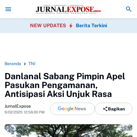
 Rayakan HUT RI
Diduga di Menu MBG Ada Gorengan, Wali Murid SDN
NEW UPDATES
Berita Terkini
Beranda
TNI
Danlanal Sabang Pimpin Apel
Pasukan Pengamanan,
Antisipasi Aksi Unjuk Rasa
JurnalExpose
Bagikan
9/02/2025 12:56:00 PM