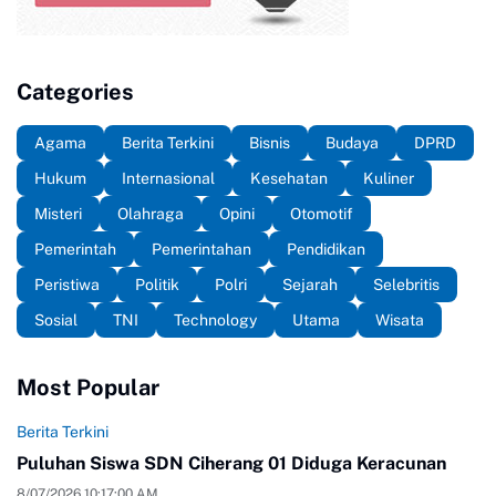
Categories
Agama
Berita Terkini
Bisnis
Budaya
DPRD
Hukum
Internasional
Kesehatan
Kuliner
Misteri
Olahraga
Opini
Otomotif
Pemerintah
Pemerintahan
Pendidikan
Peristiwa
Politik
Polri
Sejarah
Selebritis
Sosial
TNI
Technology
Utama
Wisata
Most Popular
Berita Terkini
Puluhan Siswa SDN Ciherang 01 Diduga Keracunan
8/07/2026 10:17:00 AM