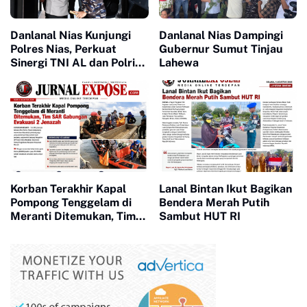
Danlanal Nias Kunjungi
Danlanal Nias Dampingi
Polres Nias, Perkuat
Gubernur Sumut Tinjau
Sinergi TNI AL dan Polri
Lahewa
Jaga Kamtibmas
Korban Terakhir Kapal
Lanal Bintan Ikut Bagikan
Pompong Tenggelam di
Bendera Merah Putih
Meranti Ditemukan, Tim
Sambut HUT RI
SAR Gabungan Evakuasi 2
Jenazah