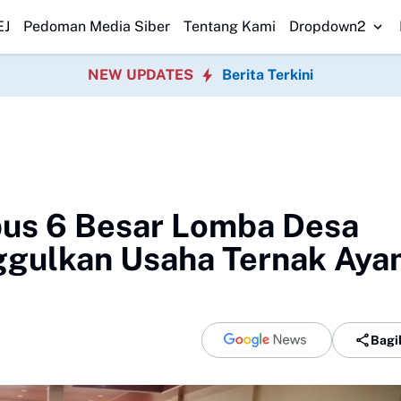
Pemerintah
DPRD Sukabumi Sahkan Perda Disabilitas dan Setujui Pe
EJ
Pedoman Media Siber
Tentang Kami
Dropdown2
NEW UPDATES
Berita Terkini
bus 6 Besar Lomba Desa
ggulkan Usaha Ternak Aya
Bagi