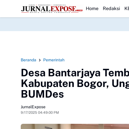
r Sumut Tinjau Lahewa
HEADLINE
HUT ke-23, PPAD Kota Bogor Perkuat Sinergi 
Home
Redaksi
K
Beranda
Pemerintah
Desa Bantarjaya Tem
Kabupaten Bogor, Un
BUMDes
JurnalExpose
9/17/2025 04:49:00 PM