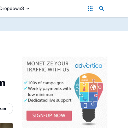
rubahan KUA-PPAS 2026
Korban Terakhir Kapal Pompong Tenggelam di 
Dropdown3
m
kan