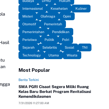
Budaya
DPRD
Hukum
Internasional
Kesehatan
Kuliner
ola
Misteri
Olahraga
Opini
Otomotif
Pemerintah
Pemerintahan
Pendidikan
Peristiwa
Politik
Polri
Hasil
Sejarah
Selebritis
Sosial
TNI
Technology
Utama
Wisata
atu
kan
Most Popular
Berita Terkini
ingga
SMA PGRI Cisaat Segera Miliki Ruang
Kelas Baru Berkat Program Revitalisasi
Kemendikdasmen
7/31/2026 11:27:00 AM