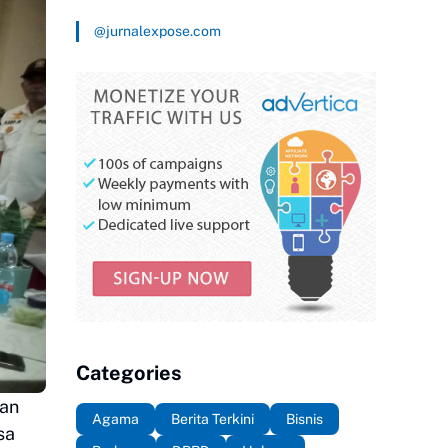
@jurnalexpose.com
Categories
gan
Agama
Berita Terkini
Bisnis
sa