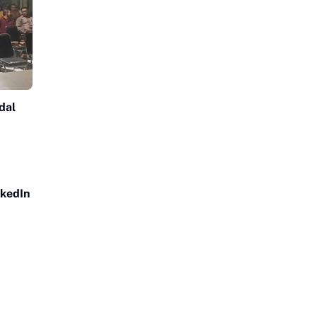
dal
nkedIn