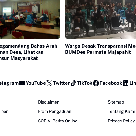
egamendung Bahas Arah
Warga Desak Transparansi Mo
an Desa, Libatkan
BUMDes Permata Majapahit
nsur Masyarakat
stagram
YouTube
Twitter
TikTok
Facebook
Li
Disclaimer
Sitemap
iber
From Pengaduan
Tentang Kami
SOP AI Berita Online
Privacy Policy