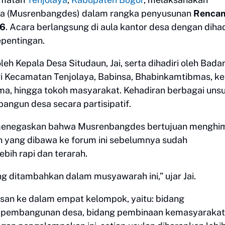
 (Musrenbangdes) dalam rangka penyusunan
Renca
26
. Acara berlangsung di aula kantor desa dengan dihad
pentingan.
h Kepala Desa Situdaun, Jai, serta dihadiri oleh Bada
i Kecamatan Tenjolaya, Babinsa, Bhabinkamtibmas, ke
a, hingga tokoh masyarakat. Kehadiran berbagai unsur
gun desa secara partisipatif.
 menegaskan bahwa Musrenbangdes bertujuan menghi
 yang dibawa ke forum ini sebelumnya sudah
bih rapi dan terarah.
g ditambahkan dalam musyawarah ini,” ujar Jai.
n ke dalam empat kelompok, yaitu: bidang
g pembangunan desa, bidang pembinaan kemasyarakat