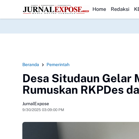
paran Usut Kematian Winda
HEADLINE
Forwatu Banten Soroti Dugaan Penyimp
Home
Redaksi
K
Beranda
Pemerintah
Desa Situdaun Gelar
Rumuskan RKPDes dan
JurnalExpose
9/30/2025 03:09:00 PM