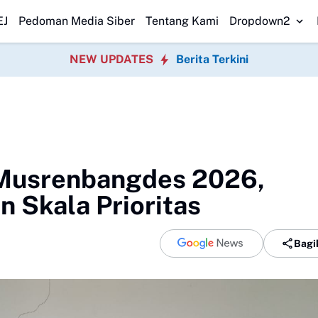
angan Program P3TGAI 2026 Bersama
Warga Sobang Gotong Royong Sa
EJ
Pedoman Media Siber
Tentang Kami
Dropdown2
NEW UPDATES
Berita Terkini
 Musrenbangdes 2026,
 Skala Prioritas
Bagi