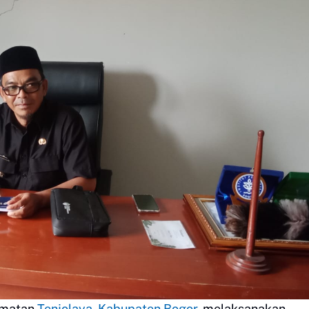
amatan
Tenjolaya
,
Kabupaten Bogor
, melaksanakan