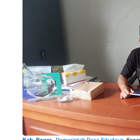
Kab. Bogor
–
Pemerintah Desa Situdaun
, Kec