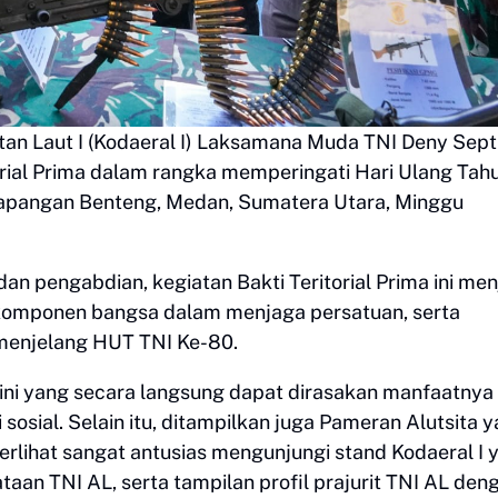
n Laut I (Kodaeral I) Laksamana Muda TNI Deny Sept
itorial Prima dalam rangka memperingati Hari Ulang Tah
Lapangan Benteng, Medan, Sumatera Utara, Minggu
pengabdian, kegiatan Bakti Teritorial Prima ini men
komponen bangsa dalam menjaga persatuan, serta
menjelang HUT TNI Ke-80.
ini yang secara langsung dapat dirasakan manfaatnya
sosial. Selain itu, ditampilkan juga Pameran Alutsita 
erlihat sangat antusias mengunjungi stand Kodaeral I 
aan TNI AL, serta tampilan profil prajurit TNI AL den