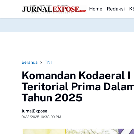
cab Bogor Pastikan Stok Beras Premium dan Medium Aman, Masyaraka
HEADLINE
Home
Redaksi
K
Beranda
TNI
Komandan Kodaeral I 
Teritorial Prima Dal
Tahun 2025
JurnalExpose
9/23/2025 10:38:00 PM