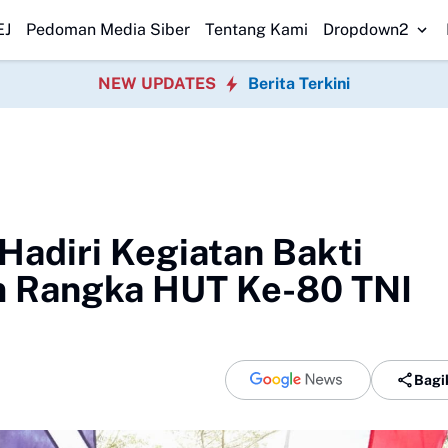
t Diminta Tak Panik
Danlanal Nias Kunjungi Polres Nias, Perkuat Sin
EJ
Pedoman Media Siber
Tentang Kami
Dropdown2
NEW UPDATES
Berita Terkini
Hadiri Kegiatan Bakti
am Rangka HUT Ke-80 TNI
Bagi