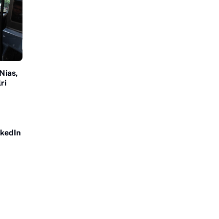
Nias,
ri
nkedIn