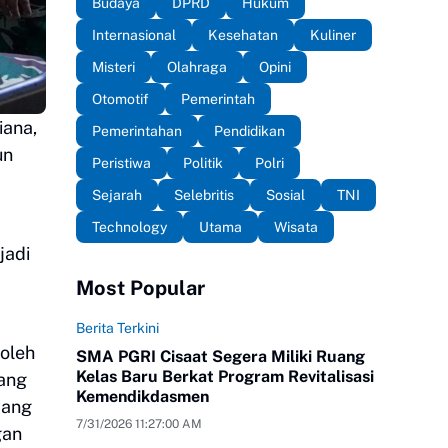
Budaya
DPRD
Hukum
Internasional
Kesehatan
Kuliner
Misteri
Olahraga
Opini
Otomotif
Pemerintah
iana,
Pemerintahan
Pendidikan
un
Peristiwa
Politik
Polri
Sejarah
Selebritis
Sosial
TNI
Technology
Utama
Wisata
jadi
Most Popular
Berita Terkini
 oleh
SMA PGRI Cisaat Segera Miliki Ruang
Kelas Baru Berkat Program Revitalisasi
yang
Kemendikdasmen
yang
7/31/2026 11:27:00 AM
gan