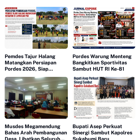
Pemdes Tajur Halang
Pordes Warung Menteng
Matangkan Persiapan
Bangkitkan Sportivitas
Pordes 2026, Siap
Sambut HUT RI Ke-81
Bangkitkan Sportivitas
dan Kebersamaan Warga
Musdes Megamendung
Bupati Asep Perkuat
Bahas Arah Pembangunan
Sinergi Sambut Kapolres
Desa, Libatkan Seluruh
Sukabumi Baru