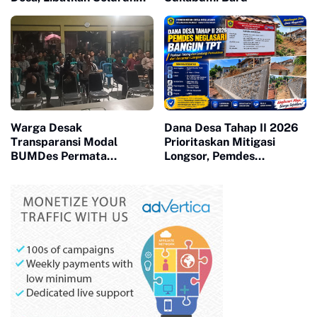
Unsur Masyarakat
Warga Desak
Dana Desa Tahap II 2026
Transparansi Modal
Prioritaskan Mitigasi
BUMDes Permata
Longsor, Pemdes
Majapahit
Neglasari Bangun TPT
Lindungi Permukiman
Warga