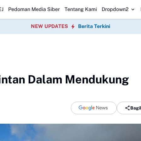
 dan Medium Aman, Masyarakat Diminta Tak Panik
Danlanal Nias Kunju
EJ
Pedoman Media Siber
Tentang Kami
Dropdown2
NEW UPDATES
Berita Terkini
Bintan Dalam Mendukung
Bagi