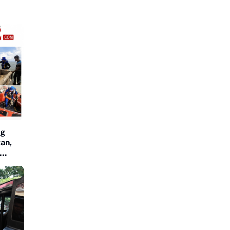
ng
an,