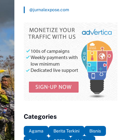
@jurnalexpose.com
Categories
Agama
Berita Terkini
Bisnis