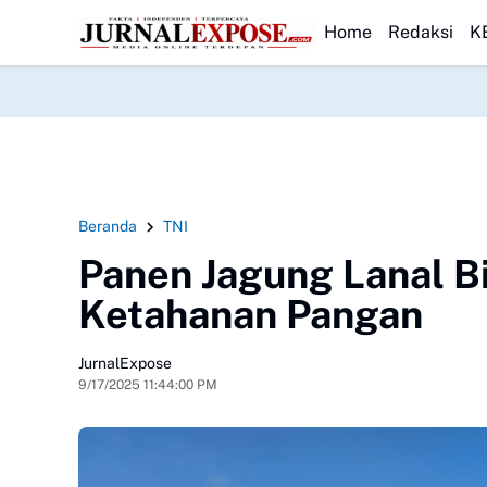
akan Bergizi Gratis
HEADLINE
Bulog Kancab Bogor Pastikan Stok Beras Premium
Home
Redaksi
K
Beranda
TNI
Panen Jagung Lanal 
Ketahanan Pangan
JurnalExpose
9/17/2025 11:44:00 PM