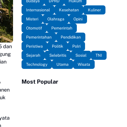
Budaya
DPRD
Hukum
Internasional
Kesehatan
Kuliner
Misteri
Olahraga
Opini
Otomotif
Pemerintah
Pemerintahan
Pendidikan
5 dan
Peristiwa
Politik
Polri
agung
Sejarah
Selebritis
Sosial
TNI
ian
Technology
Utama
Wisata
Most Popular
o
Panen
tuk
yata
n