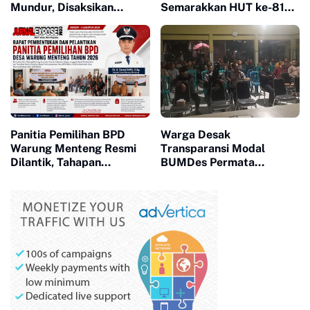
Mundur, Disaksikan
Semarakkan HUT ke-81
Forkopimcam
Kemerdekaan RI
Panitia Pemilihan BPD
Warga Desak
Warung Menteng Resmi
Transparansi Modal
Dilantik, Tahapan
BUMDes Permata
Pemilihan 2026 Dimulai
Majapahit