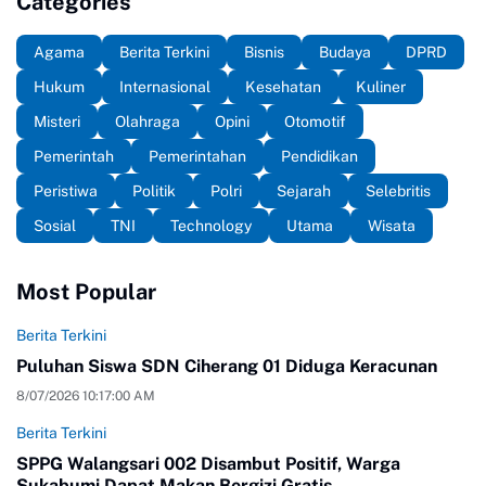
Categories
Agama
Berita Terkini
Bisnis
Budaya
DPRD
Hukum
Internasional
Kesehatan
Kuliner
Misteri
Olahraga
Opini
Otomotif
Pemerintah
Pemerintahan
Pendidikan
Peristiwa
Politik
Polri
Sejarah
Selebritis
Sosial
TNI
Technology
Utama
Wisata
Most Popular
Berita Terkini
Puluhan Siswa SDN Ciherang 01 Diduga Keracunan
8/07/2026 10:17:00 AM
Berita Terkini
SPPG Walangsari 002 Disambut Positif, Warga
Sukabumi Dapat Makan Bergizi Gratis