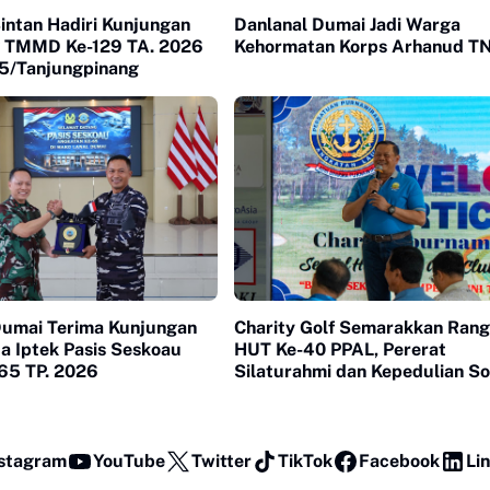
intan Hadiri Kunjungan
Danlanal Dumai Jadi Warga
 TMMD Ke-129 TA. 2026
Kehormatan Korps Arhanud T
5/Tanjungpinang
Dumai Terima Kunjungan
Charity Golf Semarakkan Rang
ja Iptek Pasis Seskoau
HUT Ke-40 PPAL, Pererat
65 TP. 2026
Silaturahmi dan Kepedulian So
stagram
YouTube
Twitter
TikTok
Facebook
Li