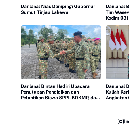
Danlanal Nias Dampingi Gubernur
Danlanal B
Sumut Tinjau Lahewa
Tim Wasev
Kodim 031
Danlanal Bintan Hadiri Upacara
Danlanal 
Penutupan Pendidikan dan
Kuliah Ker
Pelantikan Siswa SPPI, KDKMP, dan
Angkatan 
KNP
In