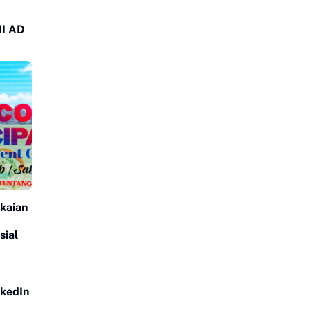
NI AD
kaian
sial
nkedIn