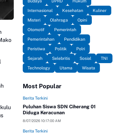
Budaya
DPRD
Hukum
Internasional
Kesehatan
Kuliner
Misteri
Olahraga
Opini
Otomotif
Pemerintah
n
Pemerintahan
Pendidikan
 Mako
Peristiwa
Politik
Polri
Sejarah
Selebritis
Sosial
TNI
l
Technology
Utama
Wisata
ah
Most Popular
Berita Terkini
Puluhan Siswa SDN Ciherang 01
gkulu
Diduga Keracunan
us
8/07/2026 10:17:00 AM
Berita Terkini