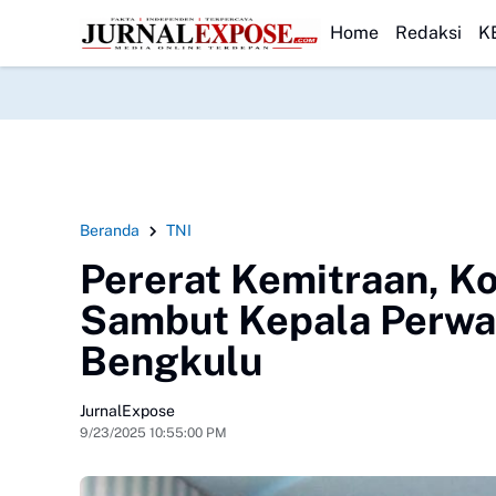
Transparan Usut Kematian Winda
HEADLINE
Forwatu Banten Soroti Dugaan Pe
Home
Redaksi
K
Beranda
TNI
Pererat Kemitraan, 
Sambut Kepala Perwak
Bengkulu
JurnalExpose
9/23/2025 10:55:00 PM