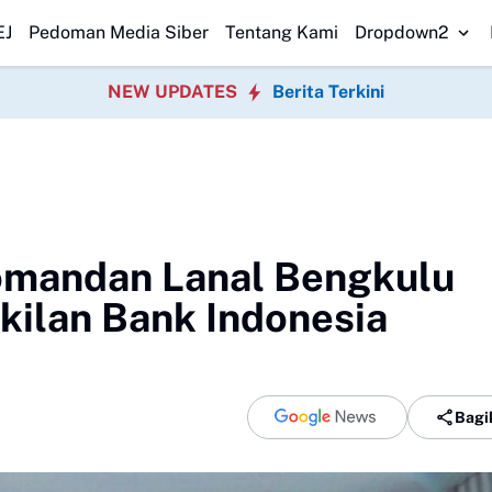
nyimpangan Program P3TGAI 2026 Bersama
Warga Sobang Gotong Royo
EJ
Pedoman Media Siber
Tentang Kami
Dropdown2
NEW UPDATES
Berita Terkini
Komandan Lanal Bengkulu
ilan Bank Indonesia
Bagi