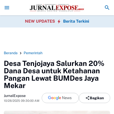
fikasi Aktivitas Pengisian BBM Bojong
Orang Tua Tiga SDN Keluhkan
NEW UPDATES
Berita Terkini
Beranda
Pemerintah
Desa Tenjojaya Salurkan 20%
Dana Desa untuk Ketahanan
Pangan Lewat BUMDes Jaya
Mekar
JurnalExpose
Bagikan
10/28/2025 09:30:00 AM