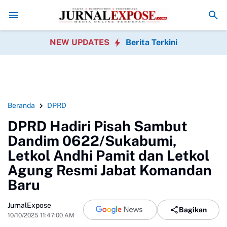
isambut Positif, Warga Sukabumi Dapat Makan Bergizi Gratis
Bulog K
NEW UPDATES
Berita Terkini
Beranda
DPRD
DPRD Hadiri Pisah Sambut
Dandim 0622/Sukabumi,
Letkol Andhi Pamit dan Letkol
Agung Resmi Jabat Komandan
Baru
JurnalExpose
Bagikan
10/10/2025 11:47:00 AM