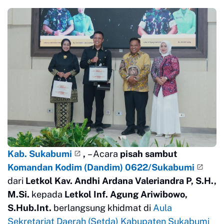
Kab. Sukabumi
,
– Acara
pisah sambut
Komandan Kodim (Dandim) 0622/Sukabumi
dari
Letkol Kav. Andhi Ardana Valeriandra P, S.H.,
M.Si.
kepada
Letkol Inf. Agung Ariwibowo,
S.Hub.Int.
berlangsung khidmat di
Aula
Sekretariat Daerah (Setda) Kabupaten Sukabumi