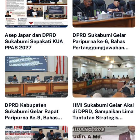
Asep Japar dan DPRD
DPRD Sukabumi Gelar
Sukabumi Sepakati KUA
Paripurna ke-6, Bahas
PPAS 2027
Pertanggungjawaban
APBD 2025 dan Tiga
Raperda Inisiatif
DPRD Kabupaten
HMI Sukabumi Gelar Aksi
Sukabumi Gelar Rapat
di DPRD, Sampaikan Lima
Paripurna Ke-9, Bahas
Tuntutan Strategis
Hasil Reses, KUA-PPAS
kepada Pemerintah Pusat
2027 hingga Perubahan
Alat Kelengkapan Dewan