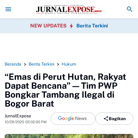
Disambut Positif, Warga Sukabumi Dapat Makan Bergizi Gratis
Bulog 
NEW UPDATES
Berita Terkini
Beranda
Berita Terkini
Hukum
“Emas di Perut Hutan, Rakyat
Dapat Bencana” — Tim PWP
Bongkar Tambang Ilegal di
Bogor Barat
JurnalExpose
Bagikan
10/28/2025 02:02:00 PM