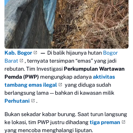
Kab. Bogor
—
Di balik hijaunya hutan
Bogor
Barat
, ternyata tersimpan “emas” yang jadi
rebutan. Tim Investigasi
Perkumpulan Wartawan
Pemda (PWP)
mengungkap adanya
aktivitas
tambang emas ilegal
yang diduga sudah
berlangsung lama — bahkan di kawasan milik
Perhutani
.
Bukan sekadar kabar burung. Saat turun langsung
ke lokasi, tim PWP justru dihadang
tiga preman
yang mencoba menghalangi liputan.