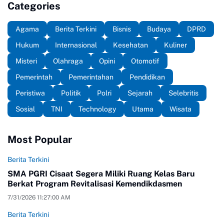
Categories
Agama
Berita Terkini
Bisnis
Budaya
DPRD
Hukum
Internasional
Kesehatan
Kuliner
Misteri
Olahraga
Opini
Otomotif
Pemerintah
Pemerintahan
Pendidikan
Peristiwa
Politik
Polri
Sejarah
Selebritis
Sosial
TNI
Technology
Utama
Wisata
Most Popular
Berita Terkini
SMA PGRI Cisaat Segera Miliki Ruang Kelas Baru
Berkat Program Revitalisasi Kemendikdasmen
7/31/2026 11:27:00 AM
Berita Terkini