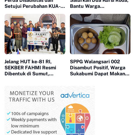
Perda Disabilitas dan
Salurkan Dua Kursi Roda,
Setujui Perubahan KUA-
Bantu Warga
PPAS 2026
Megamendung dan
Ciomas
Jelang HUT ke-81 RI,
SPPG Walangsari 002
SEKBER FAHMI Resmi
Disambut Positif, Warga
Dibentuk di Sumut,
Sukabumi Dapat Makan
Perkuat Sinergi Hukum
Bergizi Gratis
dan Media