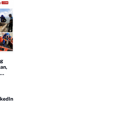
ng
an,
nkedIn