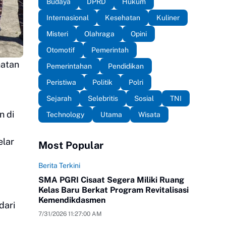
Budaya
DPRD
Hukum
Internasional
Kesehatan
Kuliner
Misteri
Olahraga
Opini
Otomotif
Pemerintah
hatan
Pemerintahan
Pendidikan
Peristiwa
Politik
Polri
Sejarah
Selebritis
Sosial
TNI
n di
Technology
Utama
Wisata
elar
Most Popular
Berita Terkini
SMA PGRI Cisaat Segera Miliki Ruang
Kelas Baru Berkat Program Revitalisasi
Kemendikdasmen
dari
7/31/2026 11:27:00 AM