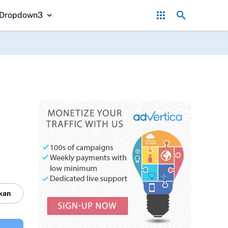
asi 2 Jenazah
SPPG Walangsari 002 Disambut Positif, Warga Sukabumi
Dropdown3
kan