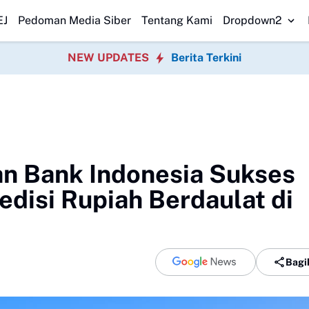
l Pompong Tenggelam di Meranti Ditemukan, Tim SAR Gabungan Evaku
EJ
Pedoman Media Siber
Tentang Kami
Dropdown2
NEW UPDATES
Berita Terkini
n Bank Indonesia Sukses
disi Rupiah Berdaulat di
Bagi