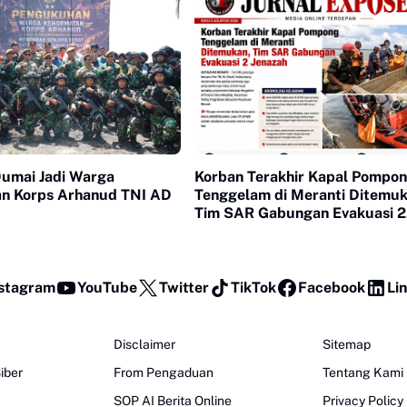
Dumai Jadi Warga
Korban Terakhir Kapal Pompo
n Korps Arhanud TNI AD
Tenggelam di Meranti Ditemuk
Tim SAR Gabungan Evakuasi 2
Jenazah
stagram
YouTube
Twitter
TikTok
Facebook
Li
Disclaimer
Sitemap
iber
From Pengaduan
Tentang Kami
SOP AI Berita Online
Privacy Policy