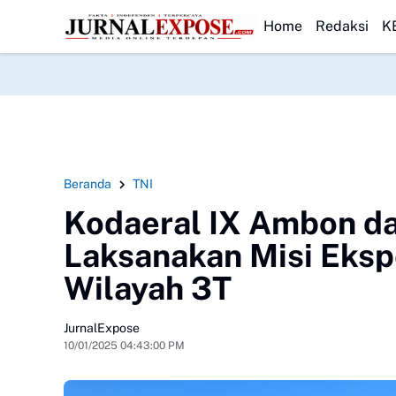
abilitas dan Setujui Perubahan KUA-PPAS 2026
HEADLINE
Korban Terakhir Kapa
Home
Redaksi
K
Beranda
TNI
Kodaeral IX Ambon da
Laksanakan Misi Ekspe
Wilayah 3T
JurnalExpose
10/01/2025 04:43:00 PM