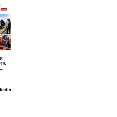
ng
an,
nkedIn