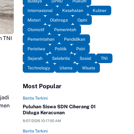
Budaya
DPRD
Hukum
Internasional
Kesehatan
Kuliner
Misteri
Olahraga
Opini
Otomotif
Pemerintah
n TNI
Pemerintahan
Pendidikan
Peristiwa
Politik
Polri
Sejarah
Selebritis
Sosial
TNI
a
Technology
Utama
Wisata
Most Popular
jadi
Berita Terkini
tmen
Puluhan Siswa SDN Ciherang 01
Diduga Keracunan
8/07/2026 10:17:00 AM
Berita Terkini