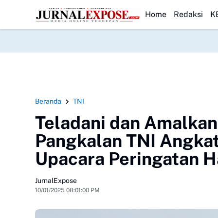
edan Transparan Usut Kematian Winda
HEADLINE
Forwatu Banten Soroti Duga
Home
Redaksi
K
Beranda
TNI
Teladani dan Amalkan 
Pangkalan TNI Angkat
Upacara Peringatan H
JurnalExpose
10/01/2025 08:01:00 PM