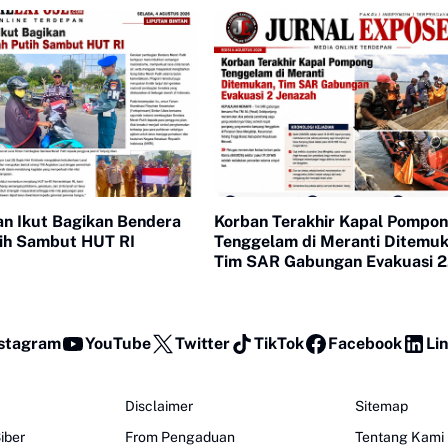
Pulau Terluar Riau
an Ikut Bagikan Bendera
Korban Terakhir Kapal Pompo
ih Sambut HUT RI
Tenggelam di Meranti Ditemuk
Tim SAR Gabungan Evakuasi 2
Jenazah
stagram
YouTube
Twitter
TikTok
Facebook
Li
Disclaimer
Sitemap
iber
From Pengaduan
Tentang Kami