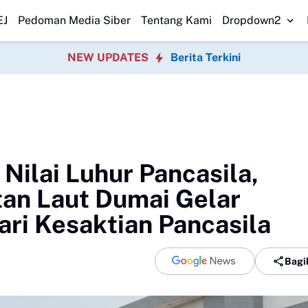
an Penyimpangan Program P3TGAI 2026 Bersama
Warga Sobang Gotong
EJ
Pedoman Media Siber
Tentang Kami
Dropdown2
NEW UPDATES
Berita Terkini
Nilai Luhur Pancasila,
an Laut Dumai Gelar
ari Kesaktian Pancasila
Bagi