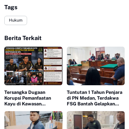
Tags
Hukum
Berita Terkait
Tersangka Dugaan
Tuntutan 1 Tahun Penjara
Korupsi Pemanfaatan
di PN Medan, Terdakwa
Kayu di Kawasan
FSG Bantah Gelapkan
Agropolitan Siosar
Mobil : “Saya Masih Punya
Menyerahkan Diri, Kejari
Itikad Baik Bayar Kredit"
Karo Lakukan Penahanan