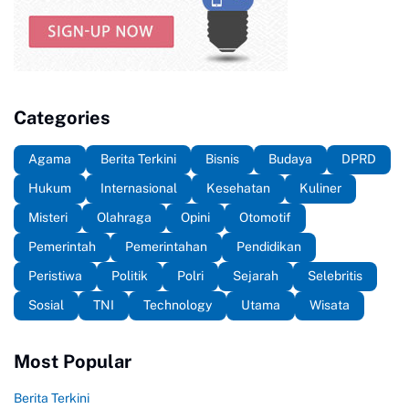
Categories
Agama
Berita Terkini
Bisnis
Budaya
DPRD
Hukum
Internasional
Kesehatan
Kuliner
Misteri
Olahraga
Opini
Otomotif
Pemerintah
Pemerintahan
Pendidikan
Peristiwa
Politik
Polri
Sejarah
Selebritis
Sosial
TNI
Technology
Utama
Wisata
Most Popular
Berita Terkini