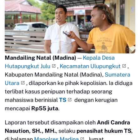
Mandailing Natal (Madina)
—
Kepala Desa
Hutapungkut Julu
,
Kecamatan Ulupungkut
,
Kabupaten Mandailing Natal (Madina),
Sumatera
Utara
, dilaporkan ke pihak kepolisian. Ia diduga
terlibat kasus penipuan terhadap seorang
mahasiswa berinisial
TS
dengan kerugian
mencapai
Rp55 juta
.
Laporan tersebut disampaikan oleh
Andi Candra
Nasution, SH., MH.
, selaku
penasihat hukum TS
,
di halaman
Mapolres Madina
, Jumat