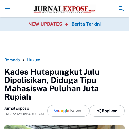
Wali Murid SDN Pasirwalang Kecewa
SEKBER FAHMI Desak Polrestabe
NEW UPDATES
Berita Terkini
Beranda
Hukum
Kades Hutapungkut Julu
Dipolisikan, Diduga Tipu
Mahasiswa Puluhan Juta
Rupiah
JurnalExpose
Bagikan
11/03/2025 09:40:00 AM