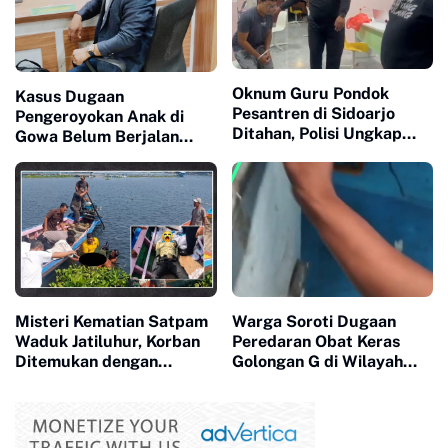
Oknum Guru Pondok
Kasus Dugaan
Pesantren di Sidoarjo
Pengeroyokan Anak di
Ditahan, Polisi Ungkap
Gowa Belum Berjalan
Dugaan Kekerasan
Signifikan, Kuasa Hukum
Seksual terhadap
Desak PPA Polres Gowa
Santriwati di Bawah Umur
Percepat Penanganan
Misteri Kematian Satpam
Warga Soroti Dugaan
Waduk Jatiluhur, Korban
Peredaran Obat Keras
Ditemukan dengan
Golongan G di Wilayah
Tangan Terborgol di
Sindangkerta, Berharap
Danau
Aparat Tingkatkan
Pengawasan