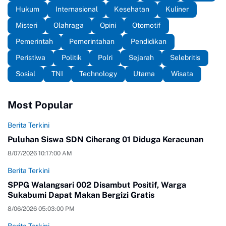
Hukum
Internasional
Kesehatan
Kuliner
Misteri
Olahraga
Opini
Otomotif
Pemerintah
Pemerintahan
Pendidikan
Peristiwa
Politik
Polri
Sejarah
Selebritis
Sosial
TNI
Technology
Utama
Wisata
Most Popular
Berita Terkini
Puluhan Siswa SDN Ciherang 01 Diduga Keracunan
8/07/2026 10:17:00 AM
Berita Terkini
SPPG Walangsari 002 Disambut Positif, Warga
Sukabumi Dapat Makan Bergizi Gratis
8/06/2026 05:03:00 PM
Berita Terkini