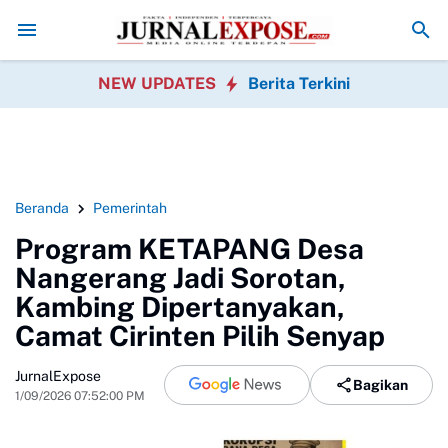
en Soroti Dugaan Penyimpangan Program P3TGAI 2026 Bersama
Warg
NEW UPDATES
Berita Terkini
Beranda
Pemerintah
Program KETAPANG Desa
Nangerang Jadi Sorotan,
Kambing Dipertanyakan,
Camat Cirinten Pilih Senyap
JurnalExpose
Bagikan
1/09/2026 07:52:00 PM