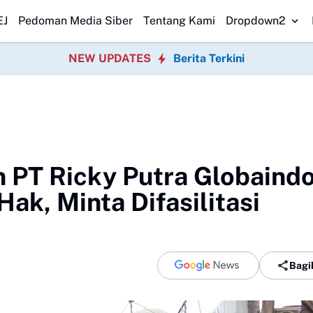
Meranti Ditemukan, Tim SAR Gabungan Evakuasi 2 Jenazah
SPPG Walan
EJ
Pedoman Media Siber
Tentang Kami
Dropdown2
NEW UPDATES
Berita Terkini
 PT Ricky Putra Globaind
ak, Minta Difasilitasi
Bagi