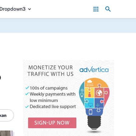
gsari 002 Disambut Positif, Warga Sukabumi Dapat Makan Bergizi Gra
Dropdown3
o
kan