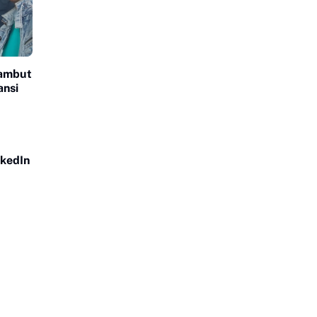
ambut
ansi
nkedIn