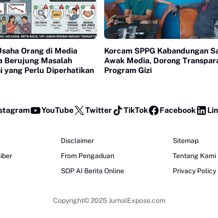
Usaha Orang di Media
Korcam SPPG Kabandungan S
sa Berujung Masalah
Awak Media, Dorong Transpar
 yang Perlu Diperhatikan
Program Gizi
stagram
YouTube
Twitter
TikTok
Facebook
Li
Disclaimer
Sitemap
iber
From Pengaduan
Tentang Kami
SOP AI Berita Online
Privacy Policy
Copyright© 2025
JurnalExpose.com