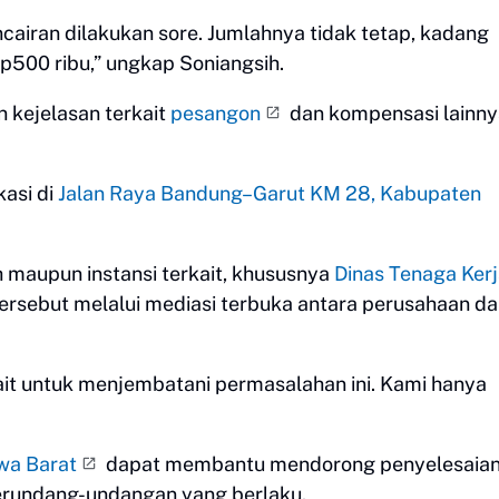
encairan dilakukan sore. Jumlahnya tidak tetap, kadang
Rp500 ribu,” ungkap Soniangsih.
 kejelasan terkait
pesangon
dan kompensasi lainny
kasi di
Jalan Raya Bandung–Garut KM 28, Kabupaten
 maupun instansi terkait, khususnya
Dinas Tenaga Ker
tersebut melalui mediasi terbuka antara perusahaan d
kait untuk menjembatani permasalahan ini. Kami hanya
awa Barat
dapat membantu mendorong penyelesaia
perundang-undangan yang berlaku.