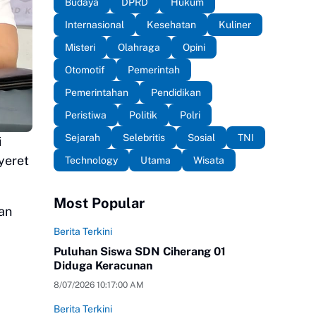
Budaya
DPRD
Hukum
Internasional
Kesehatan
Kuliner
Misteri
Olahraga
Opini
Otomotif
Pemerintah
Pemerintahan
Pendidikan
Peristiwa
Politik
Polri
Sejarah
Selebritis
Sosial
TNI
i
yeret
Technology
Utama
Wisata
Most Popular
an
Berita Terkini
Puluhan Siswa SDN Ciherang 01
Diduga Keracunan
8/07/2026 10:17:00 AM
Berita Terkini