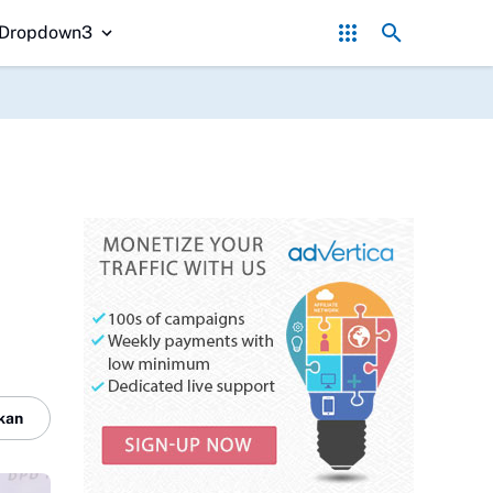
uhkan Menu MBG Sukabumi
Pemdes Pasir Muncang Ajak Warga Rayaka
Dropdown3
kan