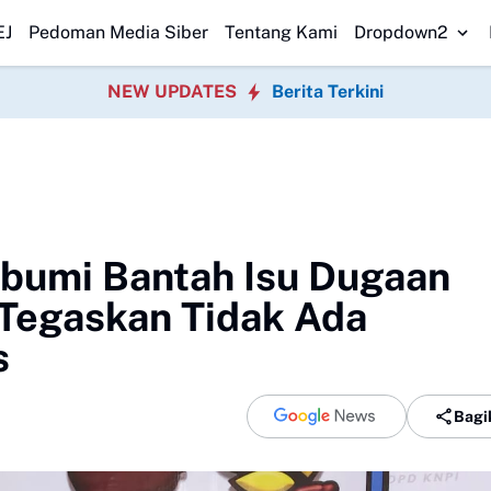
Klarifikasi Aktivitas Pengisian BBM Bojong
Orang Tua Tiga SDN Kel
EJ
Pedoman Media Siber
Tentang Kami
Dropdown2
NEW UPDATES
Berita Terkini
bumi Bantah Isu Dugaan
 Tegaskan Tidak Ada
s
Bagi