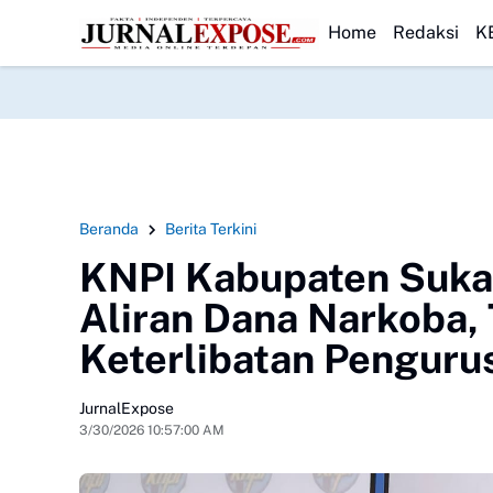
lanal Dumai Pimpin Bakti Sosial Bersihkan Pantai Nelayan
HEADLINE
PMBB Minta 
Home
Redaksi
K
Beranda
Berita Terkini
KNPI Kabupaten Suka
Aliran Dana Narkoba,
Keterlibatan Penguru
JurnalExpose
3/30/2026 10:57:00 AM