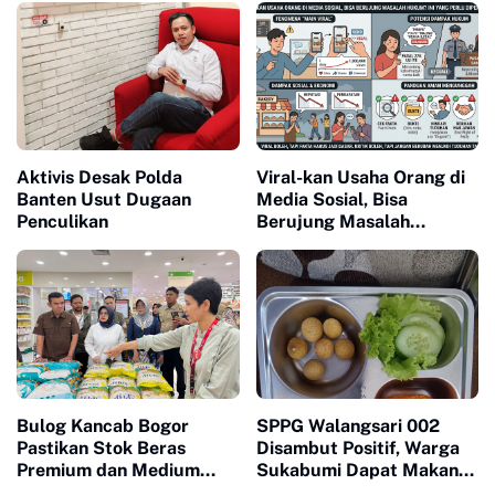
Aktivis Desak Polda
Viral-kan Usaha Orang di
Banten Usut Dugaan
Media Sosial, Bisa
Penculikan
Berujung Masalah
Hukum? Ini yang Perlu
Diperhatikan
Bulog Kancab Bogor
SPPG Walangsari 002
Pastikan Stok Beras
Disambut Positif, Warga
Premium dan Medium
Sukabumi Dapat Makan
Aman, Masyarakat
Bergizi Gratis