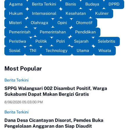
Agama
Berita Terkini
Bisnis
Budaya
DPRD
Hukum
Internasional
Kesehatan
Kuliner
Misteri
Olahraga
Opini
Otomotif
Pemerintah
Pemerintahan
Pendidikan
Peristiwa
Politik
Polri
Sejarah
Selebritis
Sosial
TNI
Technology
Utama
Wisata
Most Popular
Berita Terkini
SPPG Walangsari 002 Disambut Positif, Warga
Sukabumi Dapat Makan Bergizi Gratis
8/06/2026 05:03:00 PM
Berita Terkini
Dana Desa Cicantayan Disorot, Pemdes Buka
Pengelolaan Anggaran dan Siap Diaudit