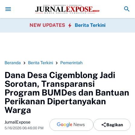
unan
Polres Tapsel Tangkap Tersangka Pembunuhan Anak
Viral-kan Us
NEW UPDATES
Berita Terkini
Beranda
Berita Terkini
Pemerintah
Dana Desa Cigemblong Jadi
Sorotan, Transparansi
Program BUMDes dan Bantuan
Perikanan Dipertanyakan
Warga
JurnalExpose
Bagikan
5/16/2026 06:46:00 PM