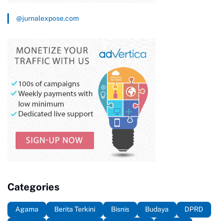
@jurnalexpose.com
Categories
Agama
Berita Terkini
Bisnis
Budaya
DPRD