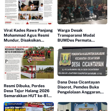
Viral Kades Rawa Panjang
Warga Desak
Mohammad Agus Resmi
Transparansi Modal
Mundur, Disaksikan
BUMDes Permata
Forkopimcam
Majapahit
Dana Desa Cicantayan
Resmi Dibuka, Pordes
Disorot, Pemdes Buka
Desa Tajur Halang 2026
Pengelolaan Anggaran
Semarakkan HUT ke-81
dan Siap Diaudit
Kemerdekaan RI