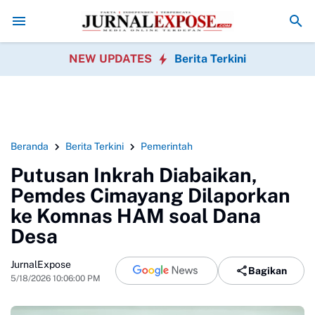
obang Gotong Royong Sambut HUT Ke-81 Republik Indonesia
Pedagan
NEW UPDATES
Berita Terkini
Beranda
Berita Terkini
Pemerintah
Putusan Inkrah Diabaikan,
Pemdes Cimayang Dilaporkan
ke Komnas HAM soal Dana
Desa
JurnalExpose
Bagikan
5/18/2026 10:06:00 PM