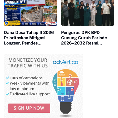
Dana Desa Tahap II 2026
Pengurus DPK BPD
Prioritaskan Mitigasi
Gunung Guruh Periode
Longsor, Pemdes
2026–2032 Resmi
Neglasari Bangun TPT
Dilantik, Dorong Sinergi
Lindungi Permukiman
Pemerintahan Desa
Warga