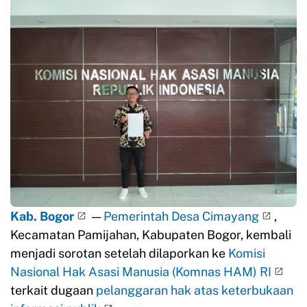
Kab. Bogor
—
Pemerintah Desa Cimayang
,
Kecamatan Pamijahan, Kabupaten Bogor, kembali
menjadi sorotan setelah dilaporkan ke
Komisi
Nasional Hak Asasi Manusia (Komnas HAM) RI
terkait dugaan
pelanggaran hak atas keterbukaan