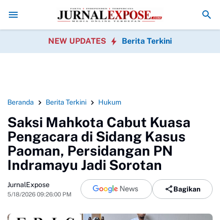
uhkan Keterlambatan MBG SDN Pasirwalang
PPAL Gelar Ziarah Nasion
NEW UPDATES
Berita Terkini
Beranda
Berita Terkini
Hukum
Saksi Mahkota Cabut Kuasa
Pengacara di Sidang Kasus
Paoman, Persidangan PN
Indramayu Jadi Sorotan
JurnalExpose
Bagikan
5/18/2026 09:26:00 PM