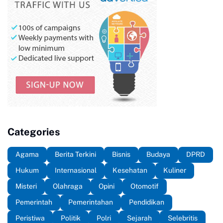
Categories
Agama
Berita Terkini
Bisnis
Budaya
DPRD
Hukum
Internasional
Kesehatan
Kuliner
Misteri
Olahraga
Opini
Otomotif
Pemerintah
Pemerintahan
Pendidikan
Peristiwa
Politik
Polri
Sejarah
Selebritis