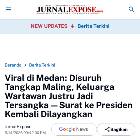
rsihkan Pantai Nelayan
PMBB Minta Klarifikasi Aktivitas Pengisian BBM
NEW UPDATES
Berita Terkini
Beranda
Berita Terkini
Viral di Medan: Disuruh
Tangkap Maling, Keluarga
Wartawan Justru Jadi
Tersangka—Surat ke Presiden
Kembali Dilayangkan
JurnalExpose
Bagikan
5/14/2026 09:42:00 PM