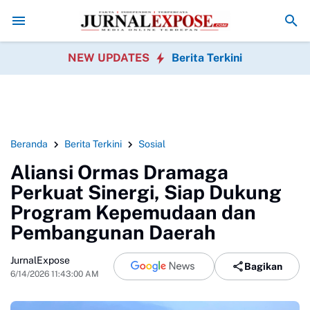
but Positif, Warga Sukabumi Dapat Makan Bergizi Gratis
Bulog Kancab
NEW UPDATES
Berita Terkini
Beranda
Berita Terkini
Sosial
Aliansi Ormas Dramaga
Perkuat Sinergi, Siap Dukung
Program Kepemudaan dan
Pembangunan Daerah
JurnalExpose
Bagikan
6/14/2026 11:43:00 AM