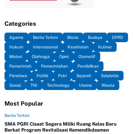
Categories
Agama
Berita Terkini
Bisnis
Budaya
DPRD
Hukum
Internasional
Kesehatan
Kuliner
Misteri
Olahraga
Opini
Otomotif
Pemerintah
Pemerintahan
Pendidikan
Peristiwa
Politik
Polri
Sejarah
Selebritis
Sosial
TNI
Technology
Utama
Wisata
Most Popular
Berita Terkini
SMA PGRI Cisaat Segera Miliki Ruang Kelas Baru
Berkat Program Revitalisasi Kemendikdasmen