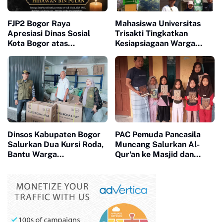
FJP2 Bogor Raya
Mahasiswa Universitas
Apresiasi Dinas Sosial
Trisakti Tingkatkan
Kota Bogor atas
Kesiapsiagaan Warga
Kepedulian terhadap
Desa Munjul Hadapi
Almarhum Wartawan
Gempa melalui Program
Senior Hirawan (Om
KUM-ITT 2026
Dewa)
Dinsos Kabupaten Bogor
PAC Pemuda Pancasila
Salurkan Dua Kursi Roda,
Muncang Salurkan Al-
Bantu Warga
Qur'an ke Masjid dan
Megamendung dan
Majelis Ta'lim, Perkuat
Ciomas
Kepedulian Sosial dan
Keagamaan