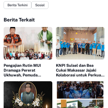
Berita Terkini
Sosial
Berita Terkait
Pengajian Rutin MUI
KNPI Sulsel dan Bea
Dramaga Pererat
Cukai Makassar Jajaki
Ukhuwah, Pemuda
Kolaborasi untuk Perkuat
Pancasila Salurkan
Pemberdayaan Pemuda
Bantuan 100 Sak Semen