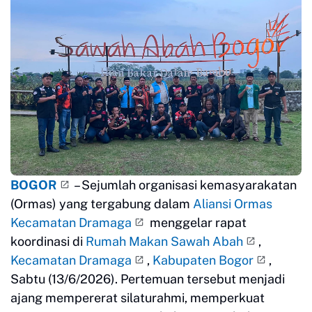
BOGOR
– Sejumlah organisasi kemasyarakatan
(Ormas) yang tergabung dalam
Aliansi Ormas
Kecamatan Dramaga
menggelar rapat
koordinasi di
Rumah Makan Sawah Abah
,
Kecamatan Dramaga
,
Kabupaten Bogor
,
Sabtu (13/6/2026). Pertemuan tersebut menjadi
ajang mempererat silaturahmi, memperkuat