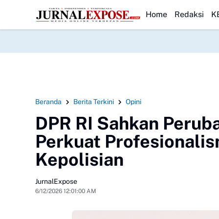
Usut Kematian Winda
HEADLINE
Forwatu Banten Soroti Dugaan Penyimpangan 
Home
Redaksi
K
Beranda
Berita Terkini
Opini
DPR RI Sahkan Peruba
Perkuat Profesionalis
Kepolisian
JurnalExpose
6/12/2026 12:01:00 AM