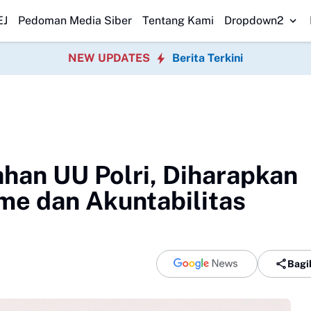
Program P3TGAI 2026 Bersama
Warga Sobang Gotong Royong Sambut H
EJ
Pedoman Media Siber
Tentang Kami
Dropdown2
NEW UPDATES
Berita Terkini
han UU Polri, Diharapkan
me dan Akuntabilitas
Bagi