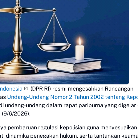
Indonesia
(DPR RI) resmi mengesahkan Rancangan
tas
Undang-Undang Nomor 2 Tahun 2002 tentang Kepol
di undang-undang dalam rapat paripurna yang digelar 
 (9/6/2026).
aya pembaruan regulasi kepolisian guna menyesuaikan
, dinamika penegakan hukum, serta tantangan keam