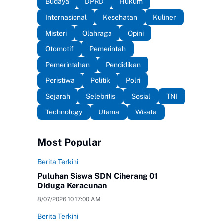
Budaya
DPRD
Hukum
Internasional
Kesehatan
Kuliner
Misteri
Olahraga
Opini
Otomotif
Pemerintah
Pemerintahan
Pendidikan
Peristiwa
Politik
Polri
Sejarah
Selebritis
Sosial
TNI
Technology
Utama
Wisata
Most Popular
Berita Terkini
Puluhan Siswa SDN Ciherang 01
Diduga Keracunan
8/07/2026 10:17:00 AM
Berita Terkini