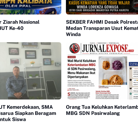
 Ziarah Nasional
SEKBER FAHMI Desak Polrest
 HUT Ke-40
Medan Transparan Usut Kemat
Winda
UT Kemerdekaan, SMA
Orang Tua Keluhkan Keterlam
Cisarua Siapkan Beragam
MBG SDN Pasirwalang
untuk Siswa