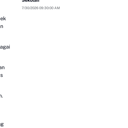
Sekolah
7/30/2026 09:30:00 AM
pek
an
bagai
an
as
n.
ng