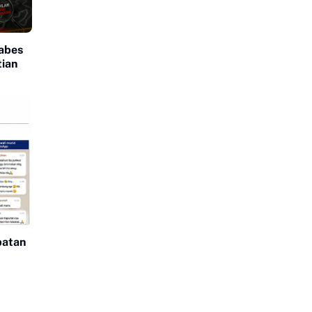
abes
ian
batan