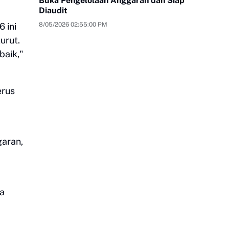
Buka Pengelolaan Anggaran dan Siap
Diaudit
 ini
8/05/2026 02:55:00 PM
urut.
baik,"
erus
garan,
ga