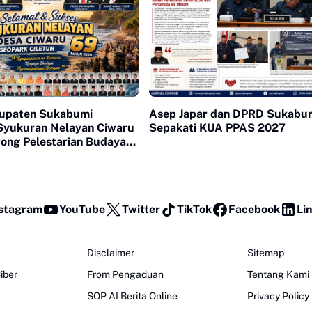
upaten Sukabumi
Asep Japar dan DPRD Sukabu
 Syukuran Nelayan Ciwaru
Sepakati KUA PPAS 2027
rong Pelestarian Budaya
atan Ekonomi Pesisir
stagram
YouTube
Twitter
TikTok
Facebook
Li
Disclaimer
Sitemap
iber
From Pengaduan
Tentang Kami
SOP AI Berita Online
Privacy Policy