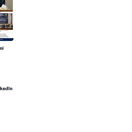
mi
nkedIn