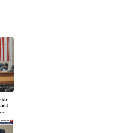
lar
asil
Dewan