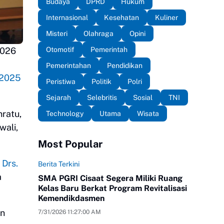
Budaya
DPRD
Hukum
Internasional
Kesehatan
Kuliner
Misteri
Olahraga
Opini
Otomotif
Pemerintah
2026
Pemerintahan
Pendidikan
 2025
Peristiwa
Politik
Polri
Sejarah
Selebritis
Sosial
TNI
ratu,
Technology
Utama
Wisata
wali,
Most Popular
 Drs.
Berita Terkini
a
SMA PGRI Cisaat Segera Miliki Ruang
Kelas Baru Berkat Program Revitalisasi
Kemendikdasmen
an
7/31/2026 11:27:00 AM