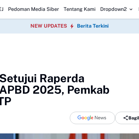
 Ratatotok Viral, Benarkah Hantu atau Warga Biasa?
Asep Japar Duku
EJ
Pedoman Media Siber
Tentang Kami
Dropdown2
NEW UPDATES
Berita Terkini
Setujui Raperda
 APBD 2025, Pemkab
TP
Bagi