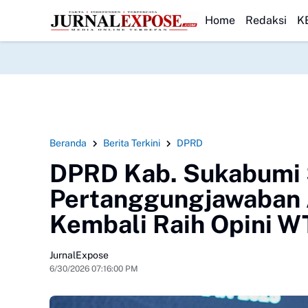
 Sinergi Hukum dan Media
HEADLINE
Sosok Perempuan Misterius di Tambang Emas
Home
Redaksi
K
Beranda
Berita Terkini
DPRD
DPRD Kab. Sukabumi 
Pertanggungjawaban
Kembali Raih Opini W
JurnalExpose
6/30/2026 07:16:00 PM