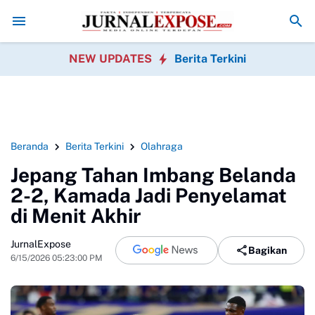
i Murid SDN Pasirwalang Kecewa
SEKBER FAHMI Desak Polrestabes M
NEW UPDATES
Berita Terkini
Beranda
Berita Terkini
Olahraga
Jepang Tahan Imbang Belanda
2-2, Kamada Jadi Penyelamat
di Menit Akhir
JurnalExpose
Bagikan
6/15/2026 05:23:00 PM