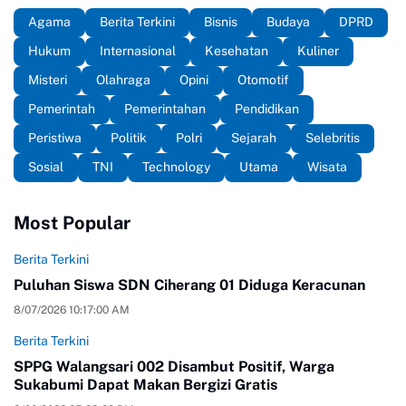
Agama
Berita Terkini
Bisnis
Budaya
DPRD
Hukum
Internasional
Kesehatan
Kuliner
Misteri
Olahraga
Opini
Otomotif
Pemerintah
Pemerintahan
Pendidikan
Peristiwa
Politik
Polri
Sejarah
Selebritis
Sosial
TNI
Technology
Utama
Wisata
Most Popular
Berita Terkini
Puluhan Siswa SDN Ciherang 01 Diduga Keracunan
8/07/2026 10:17:00 AM
Berita Terkini
SPPG Walangsari 002 Disambut Positif, Warga
Sukabumi Dapat Makan Bergizi Gratis