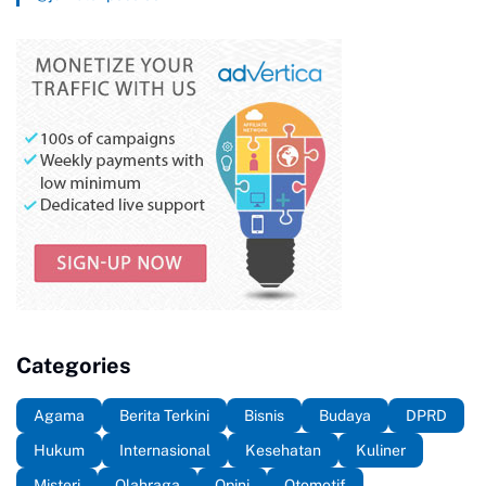
Categories
Agama
Berita Terkini
Bisnis
Budaya
DPRD
Hukum
Internasional
Kesehatan
Kuliner
Misteri
Olahraga
Opini
Otomotif