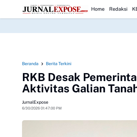
 Warga Rayakan HUT RI
HEADLINE
Diduga di Menu MBG Ada Gorengan, Wali Mur
Home
Redaksi
K
Beranda
Berita Terkini
RKB Desak Pemerintah
Aktivitas Galian Tan
JurnalExpose
6/30/2026 01:47:00 PM