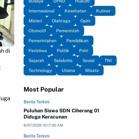
Budaya
DPRD
Hukum
Internasional
Kesehatan
Kuliner
Misteri
Olahraga
Opini
Otomotif
Pemerintah
Pemerintahan
Pendidikan
h di
Peristiwa
Politik
Polri
Sejarah
Selebritis
Sosial
TNI
g
Technology
Utama
Wisata
Most Popular
duga
Berita Terkini
Puluhan Siswa SDN Ciherang 01
Diduga Keracunan
8/07/2026 10:17:00 AM
Berita Terkini