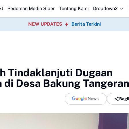
id SDN Pasirwalang Kecewa
SEKBER FAHMI Desak Polrestabes Medan 
EJ
Pedoman Media Siber
Tentang Kami
Dropdown2
NEW UPDATES
Berita Terkini
 Tindaklanjuti Dugaan
ah di Desa Bakung Tangera
Bagi