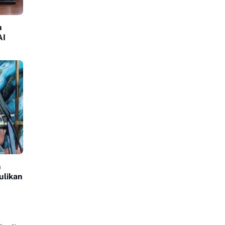
n
AI
n
ulikan