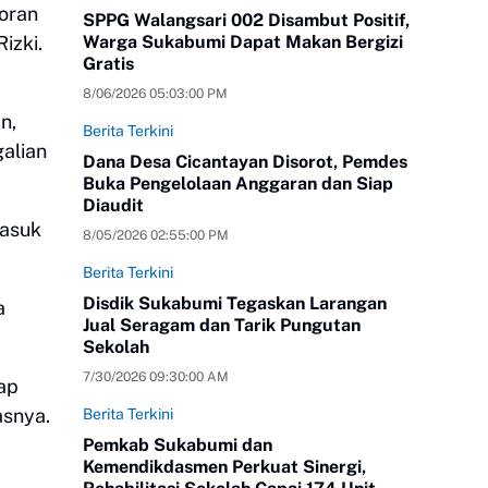
poran
SPPG Walangsari 002 Disambut Positif,
izki.
Warga Sukabumi Dapat Makan Bergizi
Gratis
8/06/2026 05:03:00 PM
n,
Berita Terkini
alian
Dana Desa Cicantayan Disorot, Pemdes
Buka Pengelolaan Anggaran dan Siap
Diaudit
masuk
8/05/2026 02:55:00 PM
Berita Terkini
Disdik Sukabumi Tegaskan Larangan
a
Jual Seragam dan Tarik Pungutan
Sekolah
7/30/2026 09:30:00 AM
tap
asnya.
Berita Terkini
Pemkab Sukabumi dan
Kemendikdasmen Perkuat Sinergi,