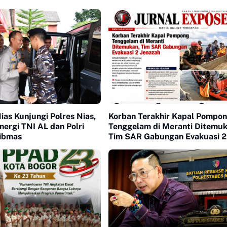
ias Kunjungi Polres Nias,
Korban Terakhir Kapal Pompo
nergi TNI AL dan Polri
Tenggelam di Meranti Ditemuk
ibmas
Tim SAR Gabungan Evakuasi 2
Jenazah