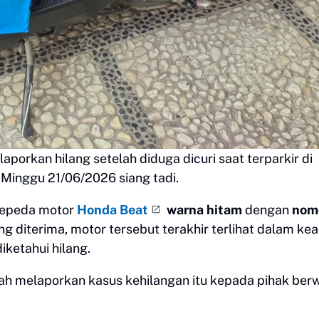
laporkan hilang setelah diduga dicuri saat terparkir di
Minggu 21/06/2026 siang tadi.
sepeda motor
Honda Beat
warna hitam
dengan
nom
ng diterima, motor tersebut terakhir terlihat dalam ke
iketahui hilang.
lah melaporkan kasus kehilangan itu kepada pihak ber