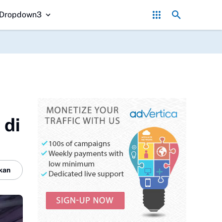
yang Perlu Diperhatikan
Danlanal Nias Dampingi Gubernur Sumut Tinja
Dropdown3
 di
kan