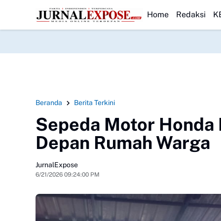
a Keracunan
Polres Tapsel Tangkap Tersangka Pembunuhan Anak
HEADLINE
Viral
Home
Redaksi
K
Beranda
Berita Terkini
Sepeda Motor Honda B
Depan Rumah Warga
JurnalExpose
6/21/2026 09:24:00 PM