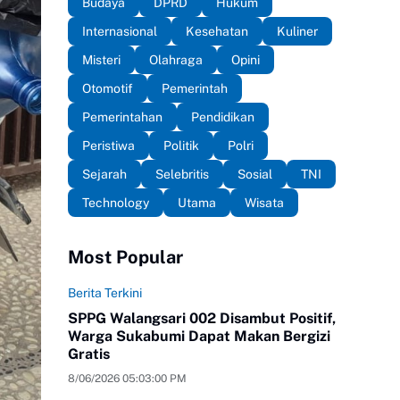
Budaya
DPRD
Hukum
Internasional
Kesehatan
Kuliner
Misteri
Olahraga
Opini
Otomotif
Pemerintah
Pemerintahan
Pendidikan
Peristiwa
Politik
Polri
Sejarah
Selebritis
Sosial
TNI
Technology
Utama
Wisata
Most Popular
Berita Terkini
SPPG Walangsari 002 Disambut Positif,
Warga Sukabumi Dapat Makan Bergizi
Gratis
8/06/2026 05:03:00 PM