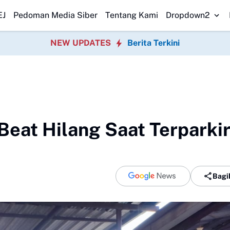
-kan Usaha Orang di Media Sosial, Bisa Berujung Masalah Hukum? Ini 
EJ
Pedoman Media Siber
Tentang Kami
Dropdown2
NEW UPDATES
Berita Terkini
eat Hilang Saat Terparkir
Bagi