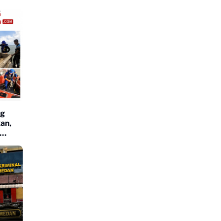
ng
an,