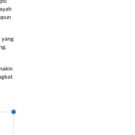
mpu
layah
aupun
yang
ng.
makin
ngkat