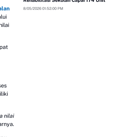
Rehabilitasi Sekolah Capai 174 Unit
alan
8/05/2026 01:52:00 PM
lui
ilai
pat
ses
iki
 nilai
arnya.