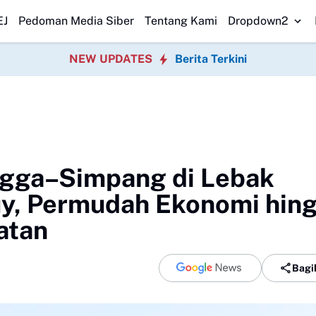
sparan Usut Kematian Winda
Forwatu Banten Soroti Dugaan Penyim
EJ
Pedoman Media Siber
Tentang Kami
Dropdown2
NEW UPDATES
Berita Terkini
angga–Simpang di Lebak
y, Permudah Ekonomi hin
atan
Bagi