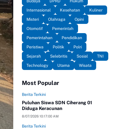
Budaya
DPRD
Hukum
Internasional
Kesehatan
Kuliner
Misteri
Olahraga
Opini
Otomotif
Pemerintah
Pemerintahan
Pendidikan
Peristiwa
Politik
Polri
Sejarah
Selebritis
Sosial
TNI
Technology
Utama
Wisata
Most Popular
Berita Terkini
Puluhan Siswa SDN Ciherang 01
Diduga Keracunan
8/07/2026 10:17:00 AM
Berita Terkini