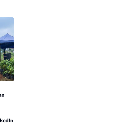
an
nkedIn