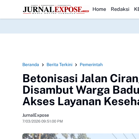
DN Pasirwalang Kecewa
HEADLINE
SEKBER FAHMI Desak Polrestabes Medan Tran
Home
Redaksi
K
Beranda
Berita Terkini
Pemerintah
Betonisasi Jalan Cir
Disambut Warga Badu
Akses Layanan Keseh
JurnalExpose
7/03/2026 09:51:00 PM