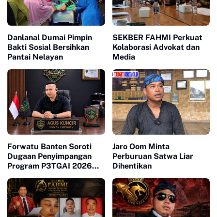
Danlanal Dumai Pimpin
SEKBER FAHMI Perkuat
Bakti Sosial Bersihkan
Kolaborasi Advokat dan
Pantai Nelayan
Media
Forwatu Banten Soroti
Jaro Oom Minta
Dugaan Penyimpangan
Perburuan Satwa Liar
Program P3TGAI 2026
Dihentikan
Bersama