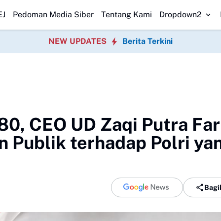
 Warga Sukabumi Dapat Makan Bergizi Gratis
Bulog Kancab Bogor Past
EJ
Pedoman Media Siber
Tentang Kami
Dropdown2
NEW UPDATES
Berita Terkini
80, CEO UD Zaqi Putra Fa
 Publik terhadap Polri ya
Bagi