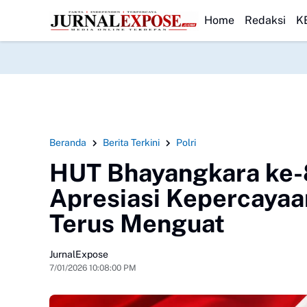
 Gabungan Evakuasi 2 Jenazah
HEADLINE
SPPG Walangsari 002 Disambut Positif,
Home
Redaksi
K
Beranda
Berita Terkini
Polri
HUT Bhayangkara ke-
Apresiasi Kepercayaan
Terus Menguat
JurnalExpose
7/01/2026 10:08:00 PM