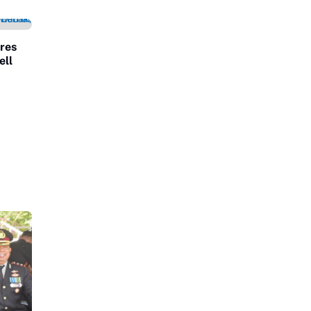
res
ell