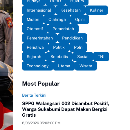
Budaya
DPRD
Hukum
Internasional
Kesehatan
Kuliner
Misteri
Olahraga
Opini
Otomotif
Pemerintah
Pemerintahan
Pendidikan
Peristiwa
Politik
Polri
Sejarah
Selebritis
Sosial
TNI
Technology
Utama
Wisata
Most Popular
Berita Terkini
SPPG Walangsari 002 Disambut Positif,
Warga Sukabumi Dapat Makan Bergizi
Gratis
8/06/2026 05:03:00 PM