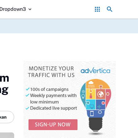
ikan Stok Beras Premium dan Medium Aman, Masyarakat Diminta Tak
Dropdown3
rm
ng
kan